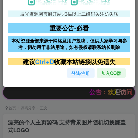
辰光资源网震撼开站,扫描以上二维码关注防失联
免费领支付宝红包
腾讯轻量4核4G3M服务器38元/
年
重要公告-必看
阿里云2核2G200M服务器68元/
雨云高防免备案服务器
本站资源全部来源于网络及用户投稿，仅供大家学习与参
年
考，切勿用于非法用途，如有侵权请联系站长删除
超低价文字广告位招租
超低价文字广告位招租
建议
Ctrl+D
收藏本站链接以免遗失
登陆/注册
加入QQ群
超低价文字广告位招租
超低价文字广告位招租
公告：欢迎访问辰光资源网
首页
源码分享
正文
漂亮的个人主页源码 支持背景图片随机切换翻盖
式LOGO