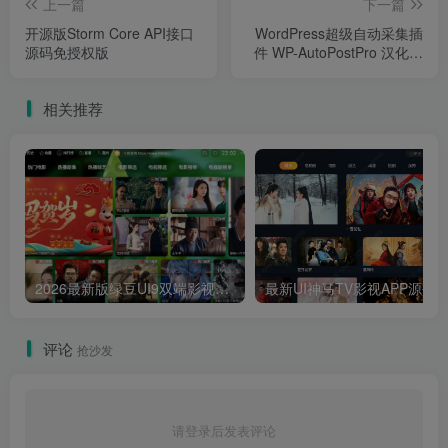
上一篇
下一篇
开源版Storm Core API接口
WordPress超级自动采集插
源码免授权版
件 WP-AutoPostPro 汉化破
解版
相关推荐
2026最新版绿豆UI9双端影视APP源码
最新UI神马TV影视APP源码 乐檬影视
评论
抢沙发
请登录后发表评论