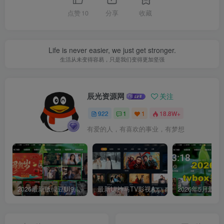
点赞
10
分享
收藏
Life is never easier, we just get stronger.
生活从未变得容易，只是我们变得更加坚强
辰光资源网
关注
922
1
1
18.8W+
有爱的人，有喜欢的事业，有梦想
2026最新版绿豆UI9双端影视APP源码
最新UI神马TV影视APP源码 乐檬影视苹果CMS后台 包含前后端源码