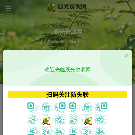
辰光资源网
优质的网络资源分享平台
请输入您想搜索的内容,如:app源码
欢迎光临辰光资源网
VIP特权介绍
APP源码
VIP特权介绍
APP源码
扫码关注防失联
VIP特权介绍
影视源码
火
GO
VIP特权介绍
影视源码
‹
›