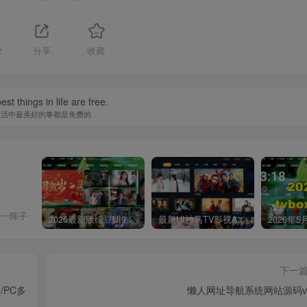
2
分享
收藏
st things in life are free.
生活中最美好的事都是免费的
苦一阵子
2026最新版绿豆UI9双端影视APP源码
最新UI神马TV影视APP源码 乐檬影视苹果CMS后台 包含前后端源码
下一
/PC多
懒人网址导航系统网站源码v3