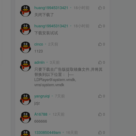
huang19945313421
18小时前
0
关闭下载了
huang19945313421
18小时前
0
下载安装试试
cinco
2天前
0
1123
admln
3天前
0
只要下载去广告版提取镜像文件,并将其
替换到以下位置： ├—
LDPlayer9\system.vmdk,
vms\system.vmdk
yangruiqi
7天前
0
jzjz
A16788
12天前
0
666666
1330850449am
16天前
0