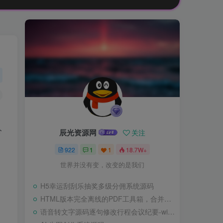
分
辰光资源网
关注
，
922
1
1
18.7W+
世界并没有变，改变的是我们
H5幸运刮刮乐抽奖多级分佣系统源码
HTML版本完全离线的PDF工具箱，合并、拆分、旋转、删除、PDF转图片、图片转PDF
语音转文字源码逐句修改行程会议纪要-wisper版本