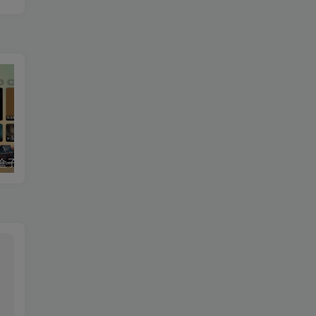
最新tvbox绿豆盒子UI8影视APP源码新增后台添加直播及加密功能 TV端影视APP反编译源码支持会员系统/代理系统/直播/自带免签收款/批量生成卡密
最新tvbox五套UI绿豆盒子UI8影视APP源码 TV端影视APP反编译源码支持会员系统/代理系统/值波/自带免签收款/批量生成卡密