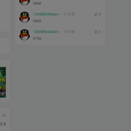
5868
1330850449am
17天前
0
6868
1330850449am
19天前
0
5758
2026年5月最新可用tvbox影视仓接口大全
最新tvbox绿豆盒子UI8影视APP源码新增后台添加直播及加密功能 TV端影视APP反编译源码支持会员系统/代理系统/直播/自带免签收款/批量生成卡密
绿豆超级盒子itvboxfast影视APP双端源码 TV+手机双端 支持值波/后台管理仓库/会员系统/卡密系统/批量生成账号 自动换源 集成免签约支付系统
篇
.9