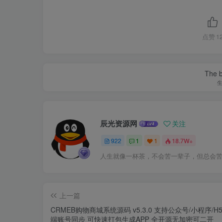
点赞
1
The be
辰光资源网
关注
922
1
1
18.7W+
人生就像一杯茶，不会苦一辈子，但总会
上一篇
CRMEB购物商城系统源码 v5.3.0 支持公众号/小程序/H5
端账号同步 可快速打包生成APP 全开源无加密可二开