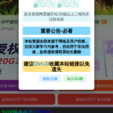
辰光资源网震撼开站,扫描以上二维码关
注防失联
APP源码
VIP特权介绍
火
APP源码
VIP特权介绍
重要公告-必看
本站资源全部来源于网络及用户投稿，
仅供大家学习与参考，切勿用于非法用
途，如有侵权请联系站长删除
建议
Ctrl+D
收藏本站链接以免
遗失
登陆/注册
加入QQ群
轻量4核4G3M服务器38元/年
阿里云2核2G200M服务器68
超低价文字广告位招租
超低价文字广告位招租
9元