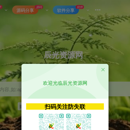
术
源码
软件
源码分享
软件分享
辰光资源网
优质的网络资源分享平台
欢迎光临辰光资源网
容,如:app源码
扫码关注防失联
影视
tvbox
神马
getapp
原神
Uniapp