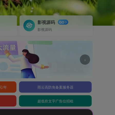
影视源码
GO
影视源码
›
元/年
雨云高防免备案服务器
超低价文字广告位招租