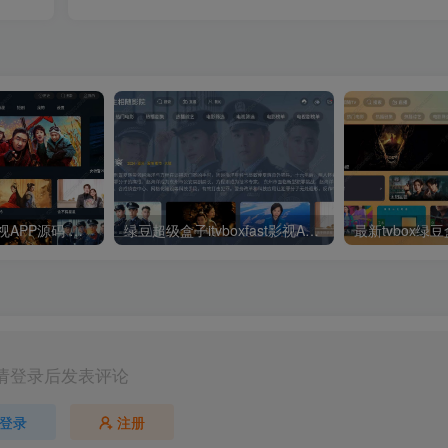
最新UI神马TV影视APP源码 乐檬影视苹果CMS后台 包含前后端源码
绿豆超级盒子itvboxfast影视APP双端源码 TV+手机双端 支持值波/后台管理仓库/会员系统/卡密系统/批量生成账号 自动换源 集成免签约支付系统
请登录后发表评论
登录
注册