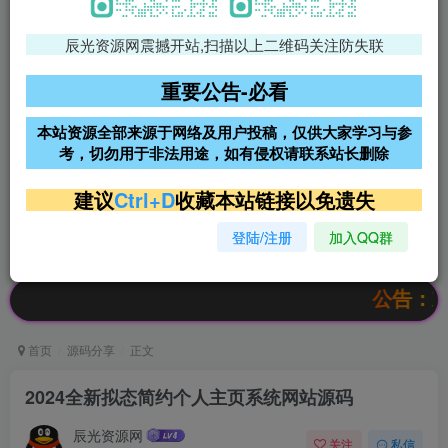
辰光资源网震撼开站,扫描以上二维码关注防失联
免费领支付宝红包
腾讯轻量4核4G3M服务器38元/
年
重要公告-必看
阿里云2核2G200M服务器68元/
雨云高防免备案服务器
本站资源全部来源于网络及用户投稿，仅供大家学习与参
年
考，切勿用于非法用途，如有侵权请联系站长删除
超低价文字广告位招租
超低价文字广告位招租
建议
Ctrl+D
收藏本站链接以免遗失
登陆/注册
加入QQ群
超低价文字广告位招租
超低价文字广告位招租
公告：欢迎访
首页
源码分享
正文
2024全新拟态简约个人主页系统网站源码
辰光资源网
关注
私信