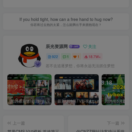
If you hold tight, how can a free hand to hug now?
你若将过去抱的太紧，怎么能腾出手来拥抱现在？
辰光资源网
关注
922
1
1
18.7W+
若不去追逐梦想，你将永远无法抓住梦想
2026最新版绿豆UI9双端影视APP源码
最新UI神马TV影视APP源码 乐檬影视苹果CMS后台 包含前后端源码
上一篇
下一篇
苹果CMS V10模板 首途第三
仿CNZZ网站访客统计系统