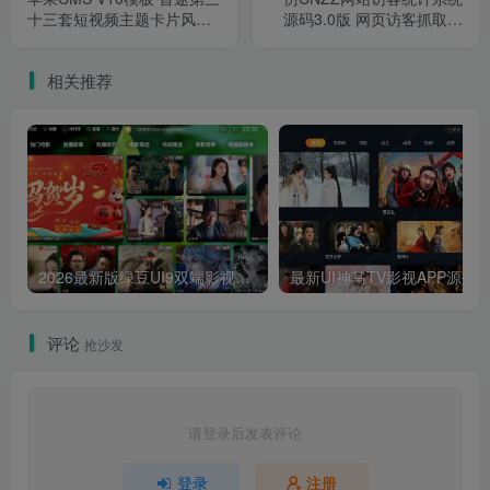
十三套短视频主题卡片风格
源码3.0版 网页访客抓取采
蓝紫渐变色模板
集源码 网站访客流量统计源
码
相关推荐
2026最新版绿豆UI9双端影视APP源码
最新UI神马TV影视APP源码 乐檬影视
评论
抢沙发
请登录后发表评论
登录
注册