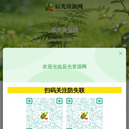
辰光资源网
优质的网络资源分享平台
请输入您想搜索的内容,如:app源码
欢迎光临辰光资源网
VIP特权介绍
APP源码
VIP特权介绍
APP源码
扫码关注防失联
VIP特权介绍
影视源码
火
GO
VIP特权介绍
影视源码
‹
›