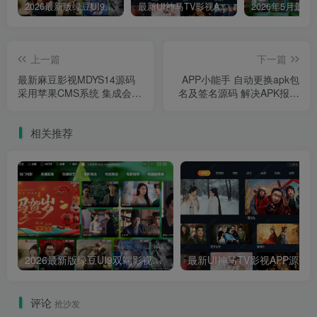
2026最新版绿豆UI9双端影视APP源码
最新UI神马TV影视APP源码 乐檬影视苹果CMS后台 包含前后端源码
上一篇
下一篇
最新麻豆影视MDYS14源码
APP小能手 自动更换apk包
采用苹果CMS系统 集成会员
名及签名源码 解决APK报毒
卡密支付系统轻松运营 附搭
问题
建教程
相关推荐
2026最新版绿豆UI9双端影视APP源码
最新UI神马TV影视APP源码 乐檬影视
评论
抢沙发