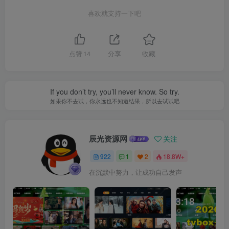
喜欢就支持一下吧
点赞
14
分享
收藏
If you don’t try, you’ll never know. So try.
如果你不去试，你永远也不知道结果，所以去试试吧
辰光资源网
关注
922
1
2
18.8W+
在沉默中努力，让成功自己发声