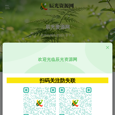
辰光资源网
优质的网络资源分享平台
请输入您想搜索的内容,如:app源码
欢迎光临辰光资源网
VIP特权介绍
APP源码
VIP特权介绍
APP源码
扫码关注防失联
VIP特权介绍
影视源码
火
GO
VIP特权介绍
影视源码
‹
›