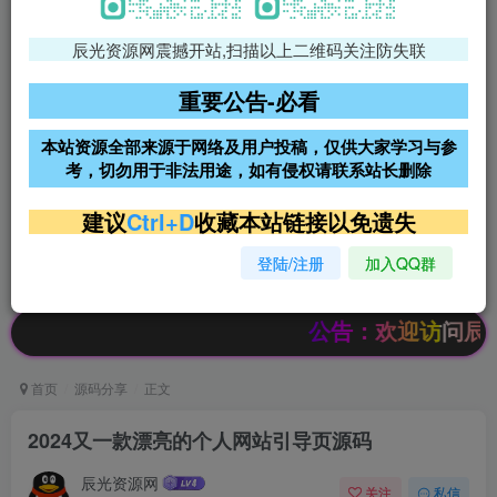
辰光资源网震撼开站,扫描以上二维码关注防失联
免费领支付宝红包
腾讯轻量4核4G3M服务器38元/
年
重要公告-必看
阿里云2核2G200M服务器68元/
雨云高防免备案服务器
本站资源全部来源于网络及用户投稿，仅供大家学习与参
年
考，切勿用于非法用途，如有侵权请联系站长删除
超低价文字广告位招租
超低价文字广告位招租
建议
Ctrl+D
收藏本站链接以免遗失
登陆/注册
加入QQ群
超低价文字广告位招租
超低价文字广告位招租
公告：欢迎访问辰光资源网
首页
源码分享
正文
2024又一款漂亮的个人网站引导页源码
辰光资源网
关注
私信