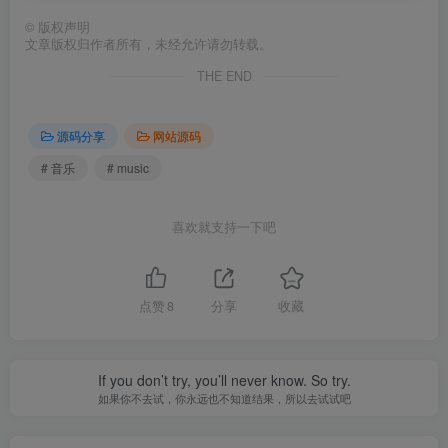
©
版权声明
文章版权归作者所有，未经允许请勿转载。
THE END
源码分享
网站源码
# 音乐
# music
喜欢就支持一下吧
点赞
8
分享
收藏
If you don’t try, you’ll never know. So try.
如果你不去试，你永远也不知道结果，所以去试试吧