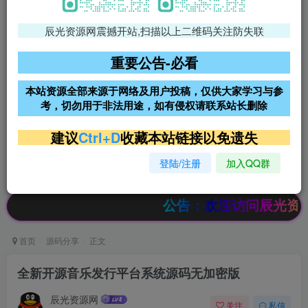
辰光资源网震撼开站,扫描以上二维码关注防失联
免费领支付宝红包
腾讯轻量4核4G3M服务器38元/
年
重要公告-必看
阿里云2核2G200M服务器68元/
雨云高防免备案服务器
本站资源全部来源于网络及用户投稿，仅供大家学习与参
年
考，切勿用于非法用途，如有侵权请联系站长删除
超低价文字广告位招租
超低价文字广告位招租
建议
Ctrl+D
收藏本站链接以免遗失
登陆/注册
加入QQ群
超低价文字广告位招租
超低价文字广告位招租
公告：欢迎访问辰光资源网，本
首页
源码分享
正文
全新开源音乐发行平台系统源码无加密版
辰光资源网
关注
私信