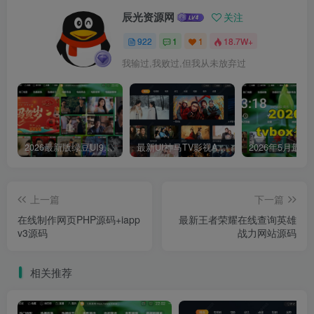
辰光资源网
关注
922
1
1
18.7W+
我输过,我败过,但我从未放弃过
2026最新版绿豆UI9双端影视APP源码
最新UI神马TV影视APP源码 乐檬影视苹果CMS后台 包含前后端源码
上一篇
下一篇
在线制作网页PHP源码+iapp
最新王者荣耀在线查询英雄
v3源码
战力网站源码
相关推荐