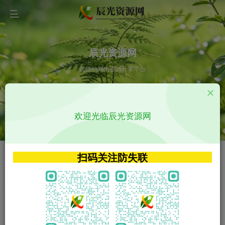
辰光资源网
优质的网络资源分享平台
请输入您想搜索的内容,如:app源码
欢迎光临辰光资源网
VIP特权介绍
APP源码
VIP特权介绍
APP源码
扫码关注防失联
VIP特权介绍
影视源码
火
GO
VIP特权介绍
影视源码
‹
›