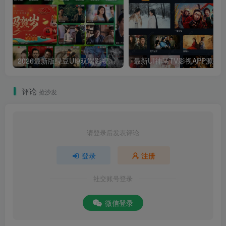
2026最新版绿豆UI9双端影视APP源码
最新UI神马TV影视APP源码 乐檬影视
评论
抢沙发
请登录后发表评论
登录
注册
社交账号登录
微信登录