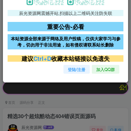
辰光资源网震撼开站,扫描以上二维码关注防失联
免费领支付宝红包
腾讯轻量4核4G3M服务器38元/
年
重要公告-必看
阿里云2核2G200M服务器68元/
雨云高防免备案服务器
本站资源全部来源于网络及用户投稿，仅供大家学习与参
年
考，切勿用于非法用途，如有侵权请联系站长删除
超低价文字广告位招租
超低价文字广告位招租
建议
Ctrl+D
收藏本站链接以免遗失
登陆/注册
加入QQ群
超低价文字广告位招租
超低价文字广告位招租
公告：欢迎
首页
源码分享
正文
精选30个超炫酷动态404错误页面源码
辰光资源网
关注
私信