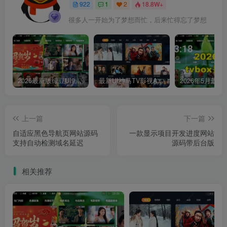
922
1
2
18.8W+
很多人一开始为了梦想而忙，后来忙得忘了梦想
2026最新版绿豆UI9双端影视APP源码
最新UI神马TV影视APP源码 乐檬影视苹果CMS后台 包含前后端源码
上一篇
下一篇
自适应黑色导航页网站源码
一款显示项目开发进度网站
支持自动检测域名延迟
源码带后台版
相关推荐