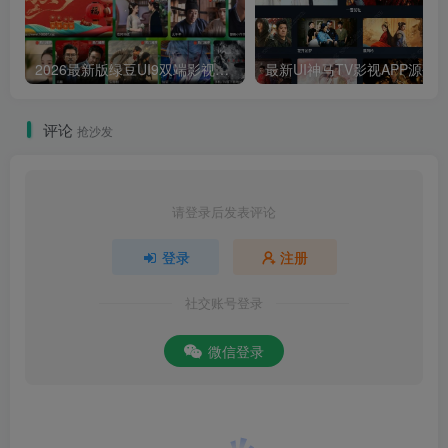
2026最新版绿豆UI9双端影视APP源码
最新UI神马TV影视APP源码 乐檬影视
评论
抢沙发
请登录后发表评论
登录
注册
社交账号登录
微信登录