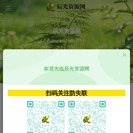
辰光资源网
优质的网络资源分享平台
请输入您想搜索的内容,如:app源码
欢迎光临辰光资源网
VIP特权介绍
APP源码
VIP特权介绍
APP源码
扫码关注防失联
VIP特权介绍
影视源码
火
GO
VIP特权介绍
影视源码
‹
›