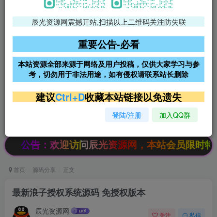
辰光资源网震撼开站,扫描以上二维码关注防失联
免费领支付宝红包
腾讯轻量4核4G3M服务器38元/
年
重要公告-必看
阿里云2核2G200M服务器68元/
雨云高防免备案服务器
本站资源全部来源于网络及用户投稿，仅供大家学习与参
年
考，切勿用于非法用途，如有侵权请联系站长删除
超低价文字广告位招租
超低价文字广告位招租
建议
Ctrl+D
收藏本站链接以免遗失
登陆/注册
加入QQ群
超低价文字广告位招租
超低价文字广告位招租
：欢迎访问辰光资源网，本站会员限时特惠，SVIP
首页
源码分享
正文
最新浪子授权系统源码 免授权版本
辰光资源网
关注
私信