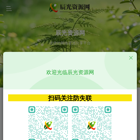
辰光资源网
优质的网络资源分享平台
请输入您想搜索的内容,如:app源码
欢迎光临辰光资源网
VIP特权介绍
APP源码
VIP特权介绍
APP源码
扫码关注防失联
VIP特权介绍
影视源码
火
GO
VIP特权介绍
影视源码
‹
›