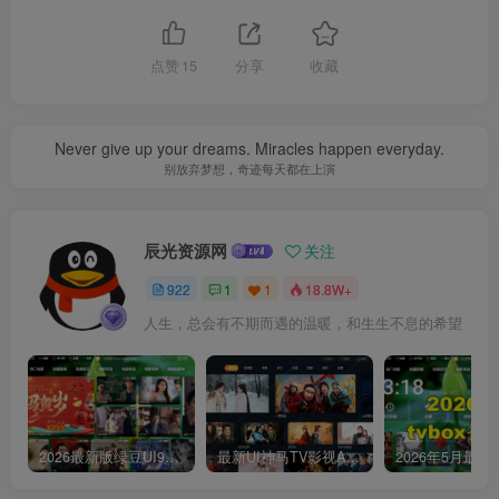
点赞
15
分享
收藏
Never give up your dreams. Miracles happen everyday.
别放弃梦想，奇迹每天都在上演
辰光资源网
关注
922
1
1
18.8W+
人生，总会有不期而遇的温暖，和生生不息的希望
2026最新版绿豆UI9双端影视APP源码
最新UI神马TV影视APP源码 乐檬影视苹果CMS后台 包含前后端源码