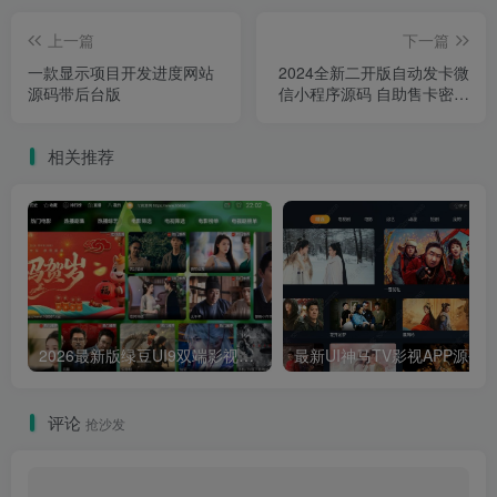
上一篇
下一篇
一款显示项目开发进度网站
2024全新二开版自动发卡微
源码带后台版
信小程序源码 自助售卡密系
统支持流量主
相关推荐
2026最新版绿豆UI9双端影视APP源码
最新UI神马TV影视APP源码 乐檬影视
评论
抢沙发