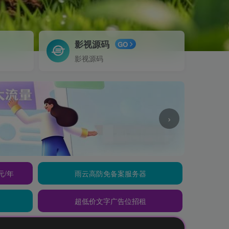
影视源码
GO
影视源码
›
元/年
雨云高防免备案服务器
超低价文字广告位招租