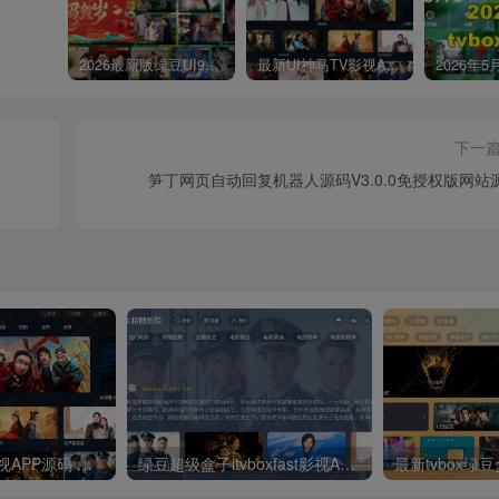
2026最新版绿豆UI9双端影视APP源码
最新UI神马TV影视APP源码 乐檬影视苹果CMS后台 包含前后端源码
下一
笋丁网页自动回复机器人源码V3.0.0免授权版网站
最新UI神马TV影视APP源码 乐檬影视苹果CMS后台 包含前后端源码
绿豆超级盒子itvboxfast影视APP双端源码 TV+手机双端 支持值波/后台管理仓库/会员系统/卡密系统/批量生成账号 自动换源 集成免签约支付系统