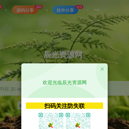
术
源码
软件
源码分享
软件分享
辰光资源网
优质的网络资源分享平台
欢迎光临辰光资源网
容,如:app源码
扫码关注防失联
影视
tvbox
神马
getapp
原神
Uniapp