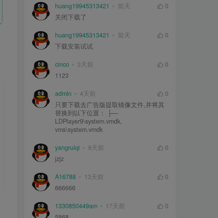
huang19945313421
前天
0
关闭下载了
huang19945313421
前天
0
下载安装试试
cinco
3天前
0
1123
admln
4天前
0
只要下载去广告版提取镜像文件,并将其
替换到以下位置： ├—
LDPlayer9\system.vmdk,
vms\system.vmdk
yangruiqi
8天前
0
jzjz
A16788
13天前
0
666666
1330850449am
17天前
0
5868