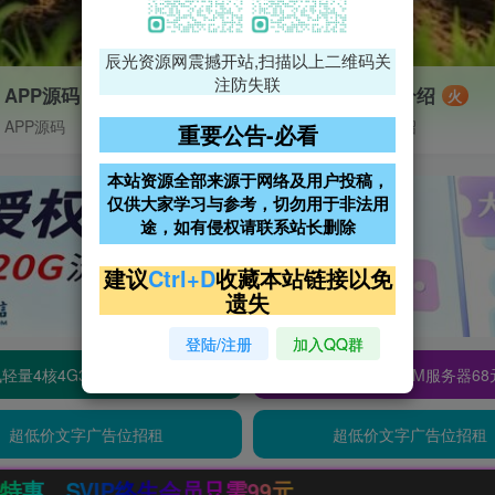
辰光资源网震撼开站,扫描以上二维码关
注防失联
APP源码
VIP特权介绍
火
APP源码
VIP特权介绍
重要公告-必看
本站资源全部来源于网络及用户投稿，
仅供大家学习与参考，切勿用于非法用
途，如有侵权请联系站长删除
建议
Ctrl+D
收藏本站链接以免
遗失
登陆/注册
加入QQ群
轻量4核4G3M服务器38元/年
阿里云2核2G200M服务器68
超低价文字广告位招租
超低价文字广告位招租
9元