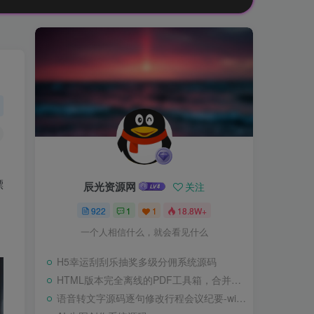
漂
辰光资源网
关注
922
1
1
18.8W+
一个人相信什么，就会看见什么
H5幸运刮刮乐抽奖多级分佣系统源码
HTML版本完全离线的PDF工具箱，合并、拆分、旋转、删除、PDF转图片、图片转PDF
语音转文字源码逐句修改行程会议纪要-wisper版本