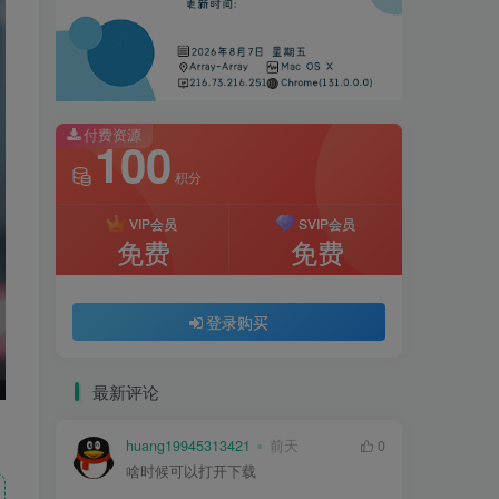
付费资源
100
积分
VIP会员
SVIP会员
免费
免费
登录购买
最新评论
huang19945313421
前天
0
啥时候可以打开下载