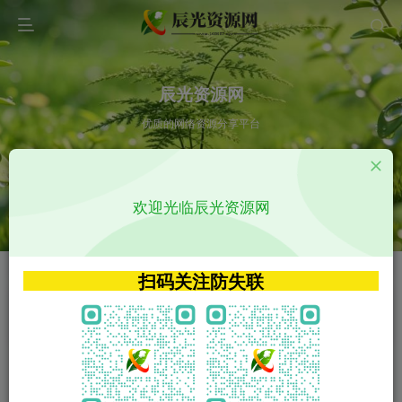
辰光资源网
优质的网络资源分享平台
请输入您想搜索的内容,如:app源码
欢迎光临辰光资源网
VIP特权介绍
APP源码
VIP特权介绍
APP源码
扫码关注防失联
VIP特权介绍
影视源码
火
GO
VIP特权介绍
影视源码
‹
›