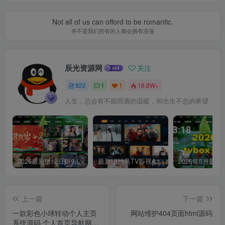
Not all of us can offord to be romantic.
并不是我们所有的人都会拥有浪漫
辰光资源网
关注
922
1
1
18.8W+
人生，总会有不期而遇的温暖，和生生不息的希望
2026最新版绿豆UI9双端影视APP源码
最新UI神马TV影视APP源码 乐檬影视苹果CMS后台 包含前后端源码
上一篇
下一篇
一款彩色小球转动个人主页
网站维护404页面html源码
系统源码 个人首页导航网站