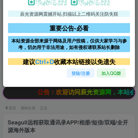
辰光资源网震撼开站,扫描以上二维码关注防失联
免费领支付宝红包
腾讯轻量4核4G3M服务器38元/
年
重要公告-必看
阿里云2核2G200M服务器68元/
雨云高防免备案服务器
本站资源全部来源于网络及用户投稿，仅供大家学习与参
年
考，切勿用于非法用途，如有侵权请联系站长删除
超低价文字广告位招租
超低价文字广告位招租
建议
Ctrl+D
收藏本站链接以免遗失
登陆/注册
加入QQ群
超低价文字广告位招租
超低价文字广告位招租
公告：欢迎访问辰光资源网，本站会员限时特
首页
源码分享
正文
Seagull远程获取通讯录APP/相册/短信/双端/全开
源海外版本