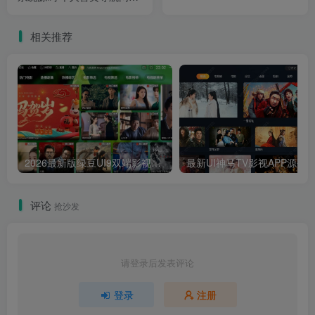
源码
相关推荐
2026最新版绿豆UI9双端影视APP源码
最新UI神马TV影视APP源码 乐檬影视
评论
抢沙发
请登录后发表评论
登录
注册