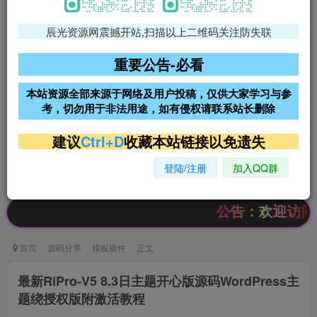
辰光资源网震撼开站,扫描以上二维码关注防失联
免费领支付宝红包
腾讯轻量4核4G3M服务器38元/
年
重要公告-必看
阿里云2核2G200M服务器68元/
雨云高防免备案服务器
本站资源全部来源于网络及用户投稿，仅供大家学习与参
年
考，切勿用于非法用途，如有侵权请联系站长删除
超低价文字广告位招租
超低价文字广告位招租
建议
Ctrl+D
收藏本站链接以免遗失
登陆/注册
加入QQ群
超低价文字广告位招租
超低价文字广告位招租
公告：欢迎访问辰光资源网，
首页
源码分享
模板插件
正文
最新RiPro-V5 8.3日主题开心版源码WordPress主
题绕授权版附激活教程