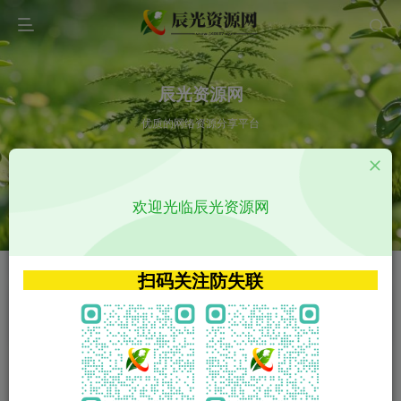
辰光资源网
优质的网络资源分享平台
请输入您想搜索的内容,如:app源码
欢迎光临辰光资源网
VIP特权介绍
APP源码
VIP特权介绍
APP源码
扫码关注防失联
VIP特权介绍
影视源码
火
GO
VIP特权介绍
影视源码
‹
›