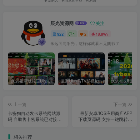
辰光资源网
关注
922
1
2
18.8W+
永远面向阳光，这样你就看不见阴影了
2026最新版绿豆UI9双端影视APP源码
最新UI神马TV影视APP源码 乐檬影视苹果CMS后台 包含前后端源码
上一篇
下一篇
卡密狗自动发卡系统网站源
最新安卓/IOS应用商店APP
码 自助售卡密系统已对接免
下载页源码 支持一键跳转设
签支付
置双端app
相关推荐