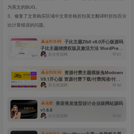
为英文的BUG。
3、修复了文章购买区域中文章价格折扣英文翻译时折扣百分
比计算错误的问题。
子比主题Zibll v8.0开心版源码
19.99
金币
子比主题绕授权版及激活方法 WordPress
辰光资源网
21
主题模板
资源付费主题模板兔Modown
29.99
金币
V9.1开心版 资源付费下载/付费阅读/付费
辰光资源网
42
视频WordPress主题 附Erphpdown会员
插件破解版
美容美发造型设计企业级网站源码
免费
v1.6.6
辰光资源网
35
WordPress主题一为导航主题
29.9
金币