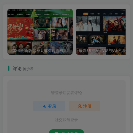
2026最新版绿豆UI9双端影视APP源码
最新UI神马TV影视APP源码 乐檬影视
评论
抢沙发
请登录后发表评论
登录
注册
社交账号登录