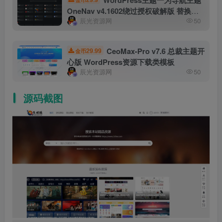
OneNav v4.1602绕过授权破解版 替换自
辰光资源网
50
带一为热榜接口无需激活码 一为主题开心
版源码
CeoMax-Pro v7.6 总裁主题开
29.99
金币
心版 WordPress资源下载类模板
辰光资源网
50
源码截图