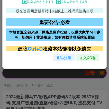
辰光资源网震撼开站,扫描以上二维码关注防失联
免费领支付宝红包
腾讯轻量4核4G3M服务器38元/
年
重要公告-必看
阿里云2核2G200M服务器68元/
雨云高防免备案服务器
本站资源全部来源于网络及用户投稿，仅供大家学习与参
年
考，切勿用于非法用途，如有侵权请联系站长删除
超低价文字广告位招租
超低价文字广告位招租
建议
Ctrl+D
收藏本站链接以免遗失
登陆/注册
加入QQ群
超低价文字广告位招租
超低价文字广告位招租
公告：欢迎访问辰光资源
首页
源码分享
APP源码
正文
2024最新神马TV影视APP源码8.2版本 293TV源
码 支持广告遮挡/直播/语音/四套UI/对接易支付 TV
影视系统完美运营版