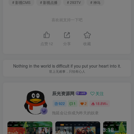
# 影视CMS
# 影视点播
# 293TV
# 神马
喜欢就支持一下吧
点赞
12
分享
收藏
Nothing in the world is difficult if you put your heart into it.
世上无难事，只怕有心人
辰光资源网
关注
922
1
2
18.8W+
拖延会让你成为昨天的奴隶