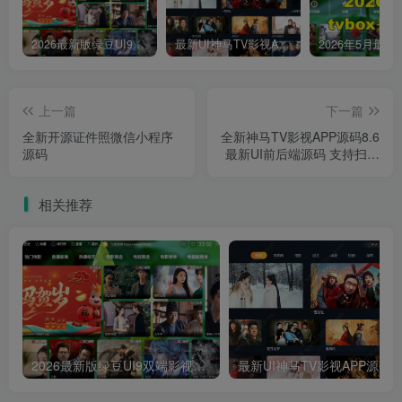
2026最新版绿豆UI9双端影视APP源码
最新UI神马TV影视APP源码 乐檬影视苹果CMS后台 包含前后端源码
上一篇
下一篇
全新开源证件照微信小程序
全新神马TV影视APP源码8.6
源码
最新UI前后端源码 支持扫码
登陆/远程搜索/广告遮挡/直
播/语音/多套UI/对接易支付
相关推荐
TV端影视APP系统可完美运
营
2026最新版绿豆UI9双端影视APP源码
最新UI神马TV影视APP源码 乐檬影视