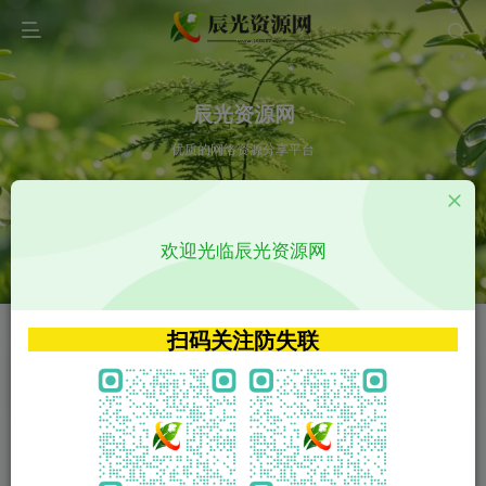
辰光资源网
优质的网络资源分享平台
请输入您想搜索的内容,如:app源码
欢迎光临辰光资源网
VIP特权介绍
APP源码
VIP特权介绍
APP源码
扫码关注防失联
VIP特权介绍
影视源码
火
GO
VIP特权介绍
影视源码
‹
›