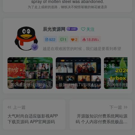
spray of molten steel was abandoned.
为了走上成材的道路，钢铁决不惋惜璀璨的钢花被遗弃
辰光资源网
关注
922
1
2
18.8W+
越是在艰难困苦的时候，我们越是要看到希望
2026最新版绿豆UI9双端影视APP源码
最新UI神马TV影视APP源码 乐檬影视苹果CMS后台 包含前后端源码
上一篇
下一篇
大气时尚自适应版影视APP
开源版知识付费系统网站源
下载页源码 APP官网源码
码 个人内容付费系统极品模
板v1.4