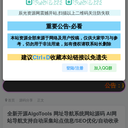
辰光资源网震撼开站,扫描以上二维码关注防失联
免费领支付宝红包
腾讯轻量4核4G3M服务器38元/
年
重要公告-必看
阿里云2核2G200M服务器68元/
雨云高防免备案服务器
本站资源全部来源于网络及用户投稿，仅供大家学习与参
年
考，切勿用于非法用途，如有侵权请联系站长删除
超低价文字广告位招租
超低价文字广告位招租
建议
Ctrl+D
收藏本站链接以免遗失
登陆/注册
加入QQ群
超低价文字广告位招租
超低价文字广告位招租
公告：欢迎访问
首页
源码分享
正文
全新开源AigoTools 网址导航系统网站源码 AI网
站导航支持自动采集站点信息/SEO优化/自动收录