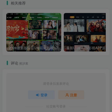
相关推荐
2026最新版绿豆UI9双端影视APP源码
最新UI神马TV影视APP源码 乐檬影视
评论
抢沙发
请登录后发表评论
登录
注册
社交账号登录