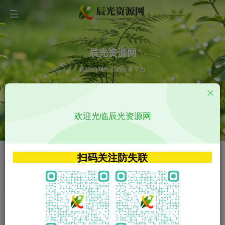
辰光资源网
优质的网络资源分享平台
请输入您想搜索的内容,如:app源码
欢迎光临辰光资源网
VIP特权介绍
APP源码
VIP特权介绍
APP源码
扫码关注防失联
VIP特权介绍
影视源码
火
GO
VIP特权介绍
影视源码
‹
›