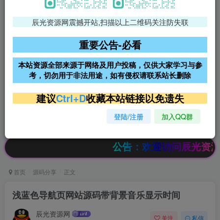
辰光资源网震撼开站,扫描以上二维码关注防失联
免费领支付宝红包
腾讯轻量4核4G3M服务器38元/
年
重要公告-必看
阿里云2核2G200M服务器68元/
雨云高防免备案服务器
本站资源全部来源于网络及用户投稿，仅供大家学习与参
年
考，切勿用于非法用途，如有侵权请联系站长删除
超低价文字广告位招租
超低价文字广告位招租
建议
Ctrl+D
收藏本站链接以免遗失
登陆/注册
加入QQ群
超低价文字广告位招租
超低价文字广告位招租
公告：欢迎访问辰光资源网，本
首页
源码分享
正文
浅蓝色导航页网站源码带背景音乐显示时间
辰光资源网
关注
私信