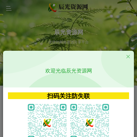
辰光资源网
优质的网络资源分享平台
请输入您想搜索的内容,如:app源码
欢迎光临辰光资源网
VIP特权介绍
APP源码
VIP特权介绍
APP源码
扫码关注防失联
VIP特权介绍
影视源码
火
GO
VIP特权介绍
影视源码
‹
›