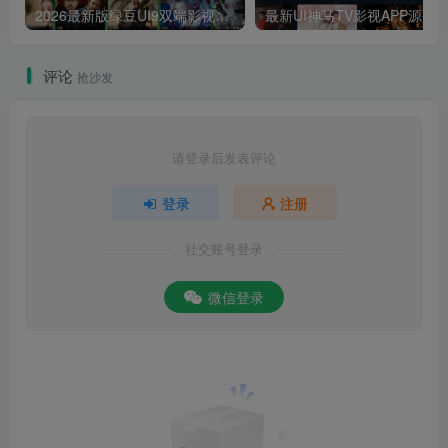
2026最新版绿豆UI9双端影视APP源码
最新UI神马TV影视APP源码 乐檬影视
评论
抢沙发
请登录后发表评论
登录
注册
社交账号登录
微信登录