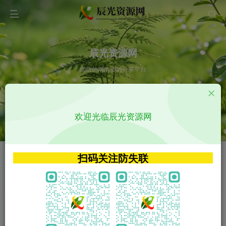
辰光资源网
优质的网络资源分享平台
请输入您想搜索的内容,如:app源码
欢迎光临辰光资源网
VIP特权介绍
APP源码
VIP特权介绍
APP源码
扫码关注防失联
VIP特权介绍
影视源码
火
GO
VIP特权介绍
影视源码
‹
›