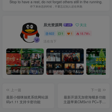
Stop to have a rest, do not forget others still in the running.
停下来休息的时候，不要忘记别人还在奔跑
辰光资源网
关注
922
1
1
18.7W+
活在当下
2026最新版绿豆UI9双端影视APP源码
最新UI神马TV影视APP源码 乐檬影视苹果CMS后台 包含前后端源码
上一篇
下一篇
最新小猫咪抽奖系统网站源
最新开源无加密海螺多功能
码v1.11 支持卡密功能
主题苹果CMSv10 PC+手机
双端自适应模板修复版