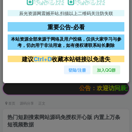
辰光资源网震撼开站,扫描以上二维码关注防失联
免费领支付宝红包
腾讯轻量4核4G3M服务器38元/
年
重要公告-必看
阿里云2核2G200M服务器68元/
雨云高防免备案服务器
本站资源全部来源于网络及用户投稿，仅供大家学习与参
年
考，切勿用于非法用途，如有侵权请联系站长删除
超低价文字广告位招租
超低价文字广告位招租
建议
Ctrl+D
收藏本站链接以免遗失
登陆/注册
加入QQ群
超低价文字广告位招租
超低价文字广告位招租
公告：欢迎访问辰光资源网，本
首页
源码分享
正文
热门短剧搜索网站源码免授权开心版 内置上万条
短视频数据