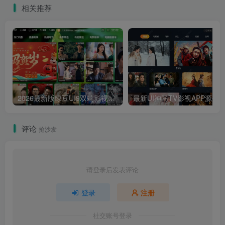
相关推荐
2026最新版绿豆UI9双端影视APP源码
最新UI神马TV影视APP源码 乐檬影视
评论
抢沙发
请登录后发表评论
登录
注册
社交账号登录