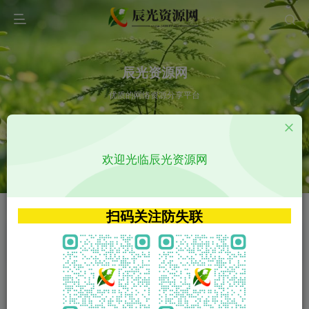
辰光资源网
优质的网络资源分享平台
请输入您想搜索的内容,如:app源码
欢迎光临辰光资源网
VIP特权介绍
APP源码
VIP特权介绍
APP源码
扫码关注防失联
VIP特权介绍
影视源码
火
GO
VIP特权介绍
影视源码
‹
›