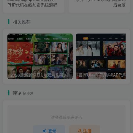
PHP代码在线加密系统源码
后台版
相关推荐
2026最新版绿豆UI9双端影视APP源码
最新UI神马TV影视APP源码 乐檬影视
评论
抢沙发
请登录后发表评论
登录
注册