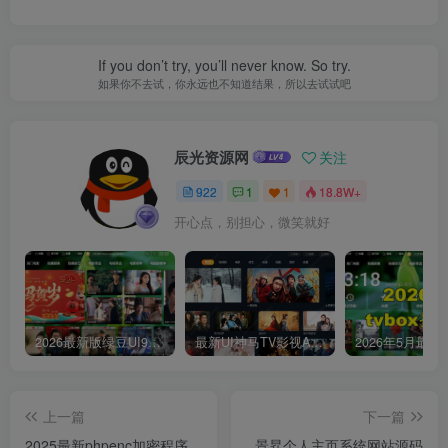
If you don’t try, you’ll never know. So try.
如果你不去试，你永远也不知道结果，所以去试试吧
辰光资源网
关注
922
1
1
18.8W+
开心点，别担心，微笑就好
2026最新版绿豆UI9双端影视APP源码
最新UI神马TV影视APP源码 乐檬影视苹果CMS后台 包含前后端源码
上一篇
下一篇
2025最新phpenc加密程序
景昇个人主页系统网站源码