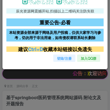
辰光资源网震撼开站,扫描以上二维码关注防失联
免费领支付宝红包
腾讯轻量4核4G3M服务器38元/
年
重要公告-必看
阿里云2核2G200M服务器68元/
雨云高防免备案服务器
本站资源全部来源于网络及用户投稿，仅供大家学习与参
年
考，切勿用于非法用途，如有侵权请联系站长删除
超低价文字广告位招租
超低价文字广告位招租
建议
Ctrl+D
收藏本站链接以免遗失
登陆/注册
加入QQ群
超低价文字广告位招租
超低价文字广告位招租
公告：欢迎访问辰光资源网，
首页
源码分享
正文
基于springboot医药管理系统网站源码 附论文及
开题报告