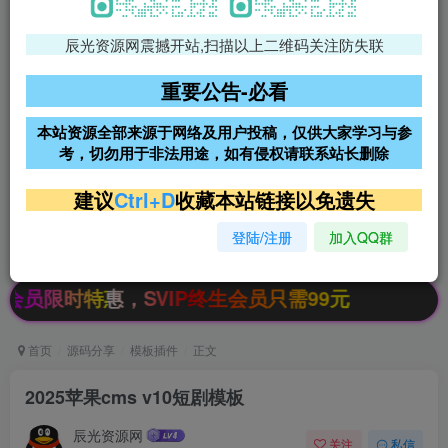
辰光资源网震撼开站,扫描以上二维码关注防失联
免费领支付宝红包
腾讯轻量4核4G3M服务器38元/
年
重要公告-必看
阿里云2核2G200M服务器68元/
雨云高防免备案服务器
本站资源全部来源于网络及用户投稿，仅供大家学习与参
年
考，切勿用于非法用途，如有侵权请联系站长删除
超低价文字广告位招租
超低价文字广告位招租
建议
Ctrl+D
收藏本站链接以免遗失
登陆/注册
加入QQ群
超低价文字广告位招租
超低价文字广告位招租
特惠，SVIP终生会员只需99元
首页
源码分享
模板插件
正文
2025苹果cms v10短剧模板
辰光资源网
关注
私信