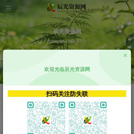
辰光资源网
优质的网络资源分享平台
请输入您想搜索的内容,如:app源码
欢迎光临辰光资源网
VIP特权介绍
APP源码
VIP特权介绍
APP源码
扫码关注防失联
VIP特权介绍
影视源码
火
GO
VIP特权介绍
影视源码
‹
›