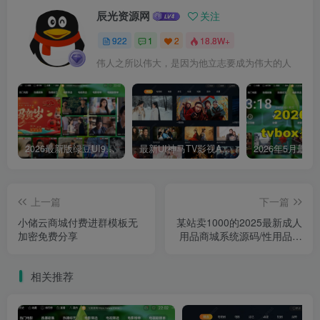
辰光资源网
关注
922
1
2
18.8W+
伟人之所以伟大，是因为他立志要成为伟大的人
2026最新版绿豆UI9双端影视APP源码
最新UI神马TV影视APP源码 乐檬影视苹果CMS后台 包含前后端源码
上一篇
下一篇
小储云商城付费进群模板无
某站卖1000的2025最新成人
加密免费分享
用品商城系统源码/性用品商
城系统/情趣用品商城/对接易
支付/支持分站
相关推荐