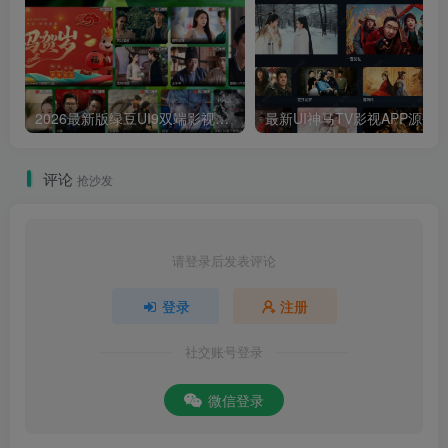
2026最新版绿豆UI9双端影视APP源码
最新UI神马TV影视APP源码 乐檬影视
评论
抢沙发
请登录后发表评论
登录
注册
社交账号登录
微信登录