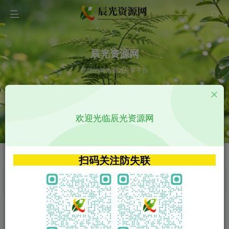
辰光资源网
优质的网络资源分享平台
请输入您想搜索的内容,如:app源码
欢迎光临辰光资源网
VIP特权介绍
APP源码
VIP特权介绍
APP源码
扫码关注防失联
VIP特权介绍
影视源码
火
GO
VIP特权介绍
影视源码
‹
›