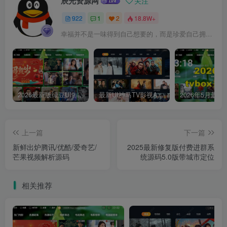
辰光资源网
关注
922
1
2
18.8W+
幸福并不是一味得到自己想要的，而是珍爱自己拥有的
2026最新版绿豆UI9双端影视APP源码
最新UI神马TV影视APP源码 乐檬影视苹果CMS后台 包含前后端源码
上一篇
下一篇
新鲜出炉腾讯/优酷/爱奇艺/
2025最新修复版付费进群系
芒果视频解析源码
统源码5.0版带城市定位
相关推荐