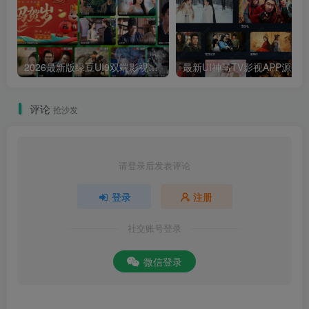
2026最新版绿豆UI9双端影视APP源码
最新UI神马TV影视APP源码 乐檬影视
评论
抢沙发
请登录后发表评论
登录
注册
社交账号登录
微信登录