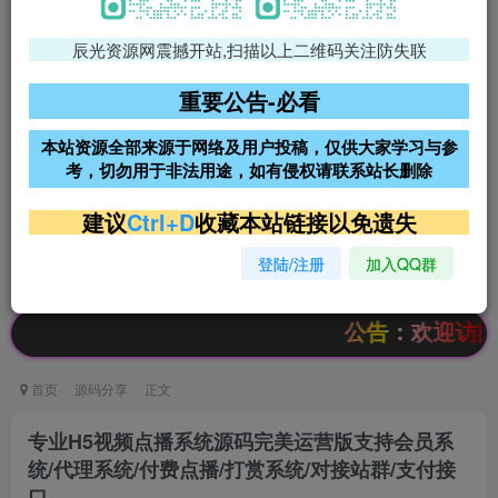
辰光资源网震撼开站,扫描以上二维码关注防失联
免费领支付宝红包
腾讯轻量4核4G3M服务器38元/
年
重要公告-必看
阿里云2核2G200M服务器68元/
雨云高防免备案服务器
本站资源全部来源于网络及用户投稿，仅供大家学习与参
年
考，切勿用于非法用途，如有侵权请联系站长删除
超低价文字广告位招租
超低价文字广告位招租
建议
Ctrl+D
收藏本站链接以免遗失
登陆/注册
加入QQ群
超低价文字广告位招租
超低价文字广告位招租
公告：欢迎访问辰光资源
首页
源码分享
正文
专业H5视频点播系统源码完美运营版支持会员系
统/代理系统/付费点播/打赏系统/对接站群/支付接
口