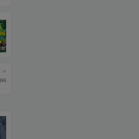
2026年5月最新可用tvbox影视仓接口大全
最新tvbox绿豆盒子UI8影视APP源码新增后台添加直播及加密功能 TV端影视APP反编译源码支持会员系统/代理系统/直播/自带免签收款/批量生成卡密
绿豆超级盒子itvboxfast影视APP双端源码 TV+手机双端 支持值波/后台管理仓库/会员系统/卡密系统/批量生成账号 自动换源 集成免签约支付系统
篇
源码