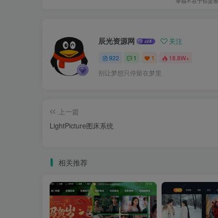
幸福不在于你是
辰光资源网
关注
922
1
1
18.8W+
别让梦想只停留在梦里
上一篇
LightPicture图床系统
相关推荐