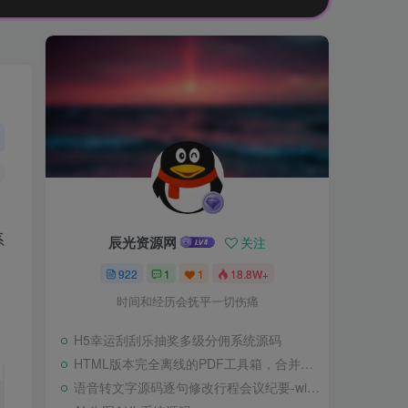
系
辰光资源网
关注
922
1
1
18.8W+
时间和经历会抚平一切伤痛
H5幸运刮刮乐抽奖多级分佣系统源码
HTML版本完全离线的PDF工具箱，合并、拆分、旋转、删除、PDF转图片、图片转PDF
语音转文字源码逐句修改行程会议纪要-wisper版本