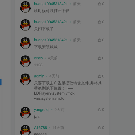
huang19945313421
前天
0
啥时候可以打开下载
huang19945313421
前天
0
关闭下载了
huang19945313421
前天
0
下载安装试试
cinco
4天前
0
1123
admln
4天前
0
只要下载去广告版提取镜像文件,并将其
替换到以下位置： ├—
LDPlayer9\system.vmdk,
vms\system.vmdk
yangruiqi
9天前
0
jzjz
A16788
14天前
0
666666