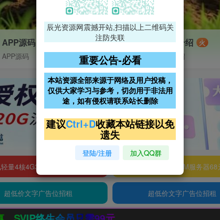
辰光资源网震撼开站,扫描以上二维码关
注防失联
APP源码
VIP特权介绍
火
APP源码
VIP特权介绍
重要公告-必看
本站资源全部来源于网络及用户投稿，
仅供大家学习与参考，切勿用于非法用
途，如有侵权请联系站长删除
建议
Ctrl+D
收藏本站链接以免
遗失
登陆/注册
加入QQ群
轻量4核4G3M服务器38元/年
阿里云2核2G200M服务器68
超低价文字广告位招租
超低价文字广告位招租
9元