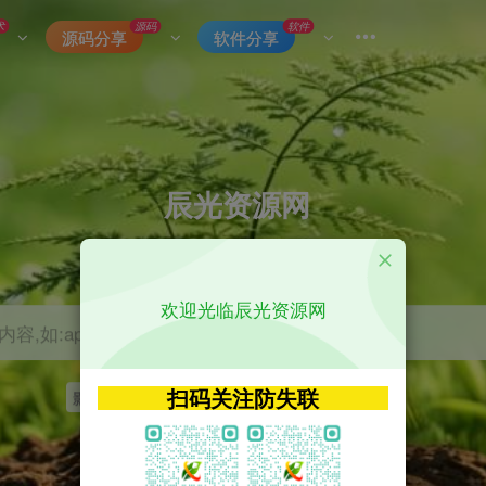
术
源码
软件
源码分享
软件分享
辰光资源网
优质的网络资源分享平台
欢迎光临辰光资源网
容,如:app源码
扫码关注防失联
影视
tvbox
神马
getapp
原神
Uniapp