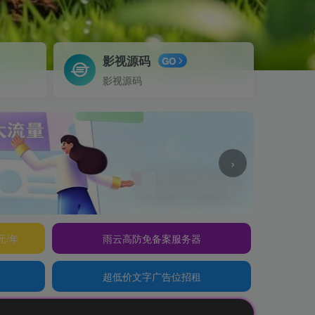
影视源码
GO
影视源码
›
元/年
雨云高防免备案服务器
超低价文字广告位招租