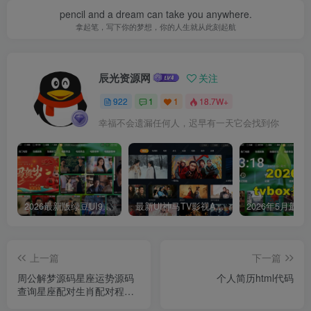
pencil and a dream can take you anywhere.
拿起笔，写下你的梦想，你的人生就从此刻起航
辰光资源网
关注
922
1
1
18.7W+
幸福不会遗漏任何人，迟早有一天它会找到你
2026最新版绿豆UI9双端影视APP源码
最新UI神马TV影视APP源码 乐檬影视苹果CMS后台 包含前后端源码
上一篇
下一篇
周公解梦源码星座运势源码
个人简历html代码
查询星座配对生肖配对程序
源码