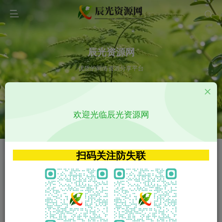
辰光资源网
优质的网络资源分享平台
请输入您想搜索的内容,如:app源码
欢迎光临辰光资源网
VIP特权介绍
APP源码
VIP特权介绍
APP源码
扫码关注防失联
VIP特权介绍
影视源码
火
GO
VIP特权介绍
影视源码
‹
›