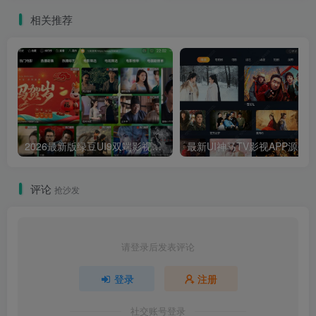
相关推荐
2026最新版绿豆UI9双端影视APP源码
最新UI神马TV影视APP源码 乐檬影视
评论
抢沙发
请登录后发表评论
登录
注册
社交账号登录