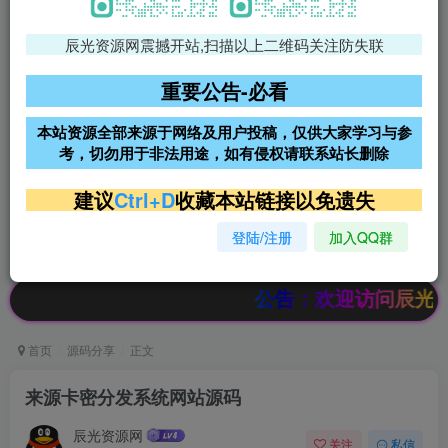
辰光资源网震撼开站,扫描以上二维码关注防失联
免费领支付宝红包
腾讯轻量4核4G3M服务器38元/
年
重要公告-必看
阿里云2核2G200M服务器68元/
雨云高防免备案服务器
本站资源全部来源于网络及用户投稿，仅供大家学习与参
年
考，切勿用于非法用途，如有侵权请联系站长删除
超低价文字广告位招租
超低价文字广告位招租
建议
Ctrl+D
收藏本站链接以免遗失
登陆/注册
加入QQ群
超低价文字广告位招租
超低价文字广告位招租
公告：欢迎访问辰光资源网，本
首页
源码分享
正文
来源卡密分发系统网站源码
辰光资源网
关注
私信