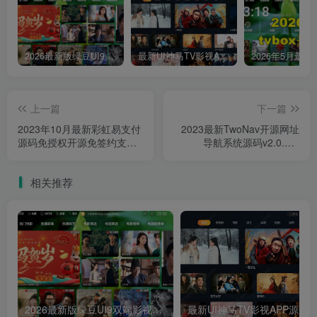
2026最新版绿豆UI9双端影视APP源码
最新UI神马TV影视APP源码 乐檬影视苹果CMS后台 包含前后端源码
上一篇
下一篇
2023年10月最新彩虹易支付
2023最新TwoNav开源网址
源码免授权开源免签约支付
导航系统源码v2.0.40-
平台系统源码新增支付宝红
20230918去授权OneNav主
包支付插件、 APP 支付转
题书签管理系统源码附搭建
相关推荐
H5 支付、订单查询、更新支
教程
付插件
2026最新版绿豆UI9双端影视APP源码
最新UI神马TV影视APP源码 乐檬影视