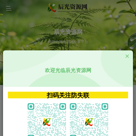
辰光资源网
优质的网络资源分享平台
请输入您想搜索的内容,如:app源码
欢迎光临辰光资源网
VIP特权介绍
APP源码
VIP特权介绍
APP源码
扫码关注防失联
VIP特权介绍
影视源码
火
GO
VIP特权介绍
影视源码
‹
›