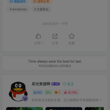
模板插件
源码分享
# wordpress
# 主题美化
喜欢就支持一下吧
点赞
7
分享
收藏
Time always save the best for last.
时间总把最好的人留到最后
辰光资源网
关注
922
1
1
18.7W+
你若将过去抱的太紧，怎么能腾出手来拥抱现在？