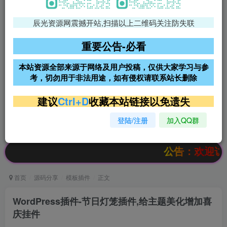
辰光资源网震撼开站,扫描以上二维码关注防失联
免费领支付宝红包
腾讯轻量4核4G3M服务器38元/
年
重要公告-必看
阿里云2核2G200M服务器68元/
雨云高防免备案服务器
本站资源全部来源于网络及用户投稿，仅供大家学习与参
年
考，切勿用于非法用途，如有侵权请联系站长删除
超低价文字广告位招租
超低价文字广告位招租
建议
Ctrl+D
收藏本站链接以免遗失
登陆/注册
加入QQ群
超低价文字广告位招租
超低价文字广告位招租
公告：欢迎访问辰光资
首页
源码分享
模板插件
正文
WordPress插件-节日灯笼插件,给主题美化增加喜
庆挂件