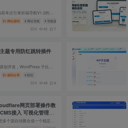
源码简介 V1.2 更新内容本次引来祈福导航V1.2的特大更新 集中修复了最近出现的众多问题，比如前台排序、透明度、后台数据点击和邮箱原因等新增：1. 新增站点 Ping 延迟毫秒记录功能。2. 新增站...
网站源码
# 网址导航
# 导航源码
# 网址导航系统
0
42
7
s子比主题专用防红跳转插件
插件简介 辰光资源网原创开发，WordPress 子比主题专用防红插件 V3.0 正式终版，源码全明文无加密、无后门、无恶意混淆代码，告别市面上加密捆绑后门的付费防红工具。专门解决微信、QQ、抖音、...
源码分享
# 防红
0
48
9
oudflare网页部署操作教
CMS接入 可视化管理自
与其不断换源，不如把多个源自动聚合成一个稳定地址。 这篇直接上手——教你从零部署一套自己的 TVBox 源聚合服务。全程免费，不需要自己买服务器。 部署完成后，你会得到： 一个专属地址（比如...