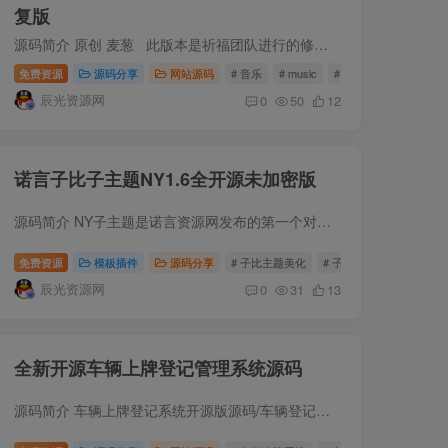
复版
源码简介 原创 麦葱 此版本是祈福团队进行的修复和更新， 全网音乐搜索程序，支持多站合一音乐搜索、在线试听、歌词展示与音乐链接获取。 已增加独立后台管理系统，支持站点配置、...
免费资源
源码分享
网站源码
# 音乐
# music
# 音乐搜索网站
辰光资源网
0
50
12
诺言子比子主题NY1.6全开源未加密版
源码简介 NY子主题是诺言资源网发布的第一个对外开源的子主题产品，其拥有强大的适应版本能力，依靠子比主题，实现很多强大的功能。 NY主题专门为子比主题而开发，专注于子比主题美化、而开、优...
免费资源
模板插件
源码分享
# 子比主题美化
# 子比主题子主题
辰光资源网
0
31
13
全新开源车辆上牌登记管理系统源码
源码简介 车辆上牌登记系统开源版源码/车辆登记管理系统源码厂区电动车上牌登记系统是一款面向企业内部使用的电动车、电动摩托车、三轮车、四轮车登记管理平台。系统支持员工车辆信息录入、身份...