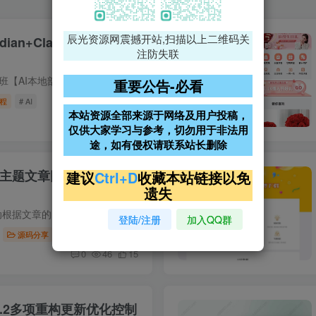
辰光资源网震撼开站,扫描以上二维码关
ian+Claude Code一键
注防失联
教程说明 让AI替你上班【AI本地部署教程】Obsidian+Claude Code一键部署教程，适合内容创作者/自媒体/AI相关工作~全套教程，30分钟快速上手，内容超全，安装实战、配置检查都有，新手小白也能轻...
重要公告-必看
程
# AI
本站资源全部来源于网络及用户投稿，
1
50
5
仅供大家学习与参考，切勿用于非法用
途，如有侵权请联系站长删除
s子比主题文章同步公众号插
建议
Ctrl+D
收藏本站链接以免
遗失
插件简介 本插件 自动根据文章的内容进行排版，隐藏 付费内容 自动生成 模版发布。 感谢苏晨开源的插件对插件在使用过程中做出了升级之前的插件 在自定义内容中 不生效，单独添加了开关控制 编...
登陆/注册
加入QQ群
源码分享
# 子比主题
# wordpress文章同步公众号
0
46
15
.2多项重构更新优化控制