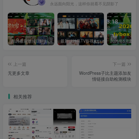
永远面向阳光，这样你就看不见阴影了
2026最新版绿豆UI9双端影视APP源码
最新UI神马TV影视APP源码 乐檬影视苹果CMS后台 包含前后端源码
上一篇
下一篇
无更多文章
WordPress子比主题添加友
情链接自助检测模块
相关推荐