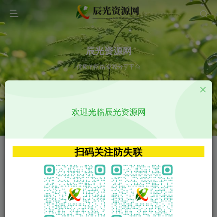
辰光资源网
优质的网络资源分享平台
请输入您想搜索的内容,如:app源码
欢迎光临辰光资源网
VIP特权介绍
APP源码
VIP特权介绍
APP源码
扫码关注防失联
VIP特权介绍
影视源码
火
GO
VIP特权介绍
影视源码
‹
›