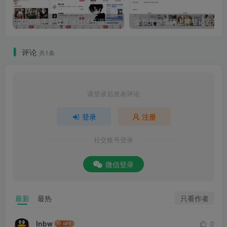
2026唯美新版星域社区开源三端APP源码
全
评论
共1条
请登录后发表评论
登录
注册
社交账号登录
微信登录
只看作者
最新
最热
lnbw
0