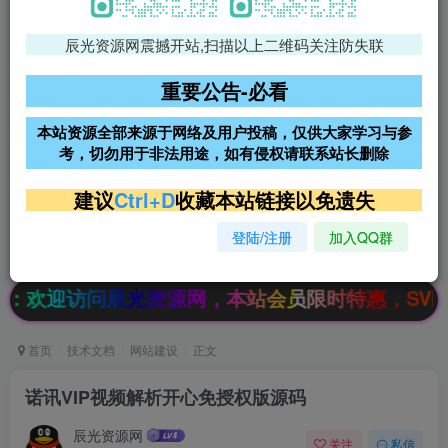
辰光资源网震撼开站,扫描以上二维码关注防失联
免费领支付宝红包
腾讯轻量4核4G3M服务器38元/
年
重要公告-必看
阿里云2核2G200M服务器68元/
雨云高防免备案服务器
本站资源全部来源于网络及用户投稿，仅供大家学习与参
年
考，切勿用于非法用途，如有侵权请联系站长删除
超低价文字广告位招租
超低价文字广告位招租
建议
Ctrl+D
收藏本站链接以免遗失
登陆/注册
加入QQ群
超低价文字广告位招租
超低价文字广告位招租
迎访问辰光资源网，本站会员限时特惠，SVIP终生
首页
技术文档
网站建设
正文
诺讯VIP视频解析开心免授权版源码
辰光资源网
关注
私信