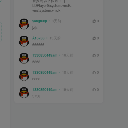
替换到以下位置： ├—
LDPlayer9\system.vmdk,
vms\system.vmdk
yangruiqi
8天前
0
jzjz
A16788
13天前
0
666666
1330850449am
16天前
0
5868
1330850449am
18天前
0
6868
1330850449am
19天前
0
5758