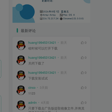
里
最新评论
huang19945313421
前天
0
啥时候可以打开下载
huang19945313421
前天
0
关闭下载了
huang19945313421
前天
0
下载安装试试
cinco
3天前
0
1123
admln
4天前
0
只要下载去广告版提取镜像文件,并将其