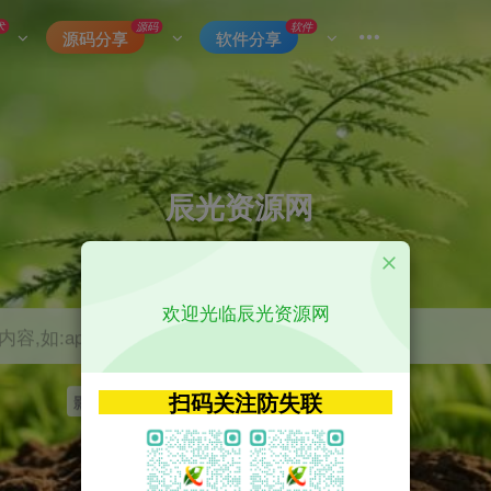
术
源码
软件
源码分享
软件分享
辰光资源网
优质的网络资源分享平台
欢迎光临辰光资源网
容,如:app源码
扫码关注防失联
影视
tvbox
神马
getapp
原神
Uniapp