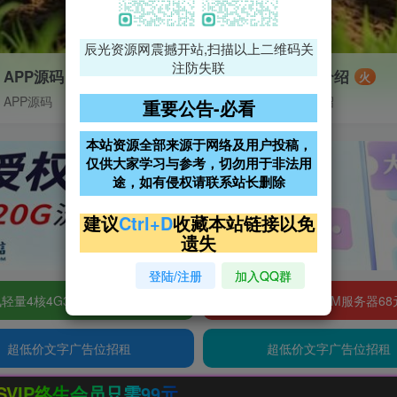
辰光资源网震撼开站,扫描以上二维码关
注防失联
APP源码
VIP特权介绍
火
APP源码
VIP特权介绍
重要公告-必看
本站资源全部来源于网络及用户投稿，
仅供大家学习与参考，切勿用于非法用
途，如有侵权请联系站长删除
建议
Ctrl+D
收藏本站链接以免
遗失
登陆/注册
加入QQ群
轻量4核4G3M服务器38元/年
阿里云2核2G200M服务器68
超低价文字广告位招租
超低价文字广告位招租