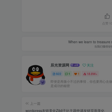
点赞
1
When we learn to treasure s
当我们懂得珍
辰光资源网
关注
922
1
1
18.8W+
即便是再微小不过的事情，你也要用心去
是成功的秘密
上一篇
wordpress友链美化Zibll子比主题申请友链页面美化