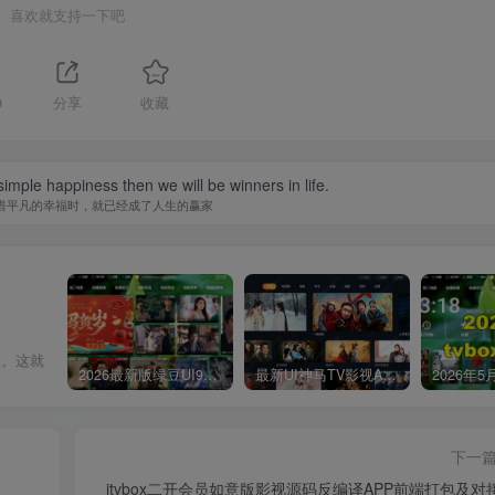
喜欢就支持一下吧
0
分享
收藏
imple happiness then we will be winners in life.
惜平凡的幸福时，就已经成了人生的赢家
做。这就
2026最新版绿豆UI9双端影视APP源码
最新UI神马TV影视APP源码 乐檬影视苹果CMS后台 包含前后端源码
下一
itvbox二开会员如意版影视源码反编译APP前端打包及对