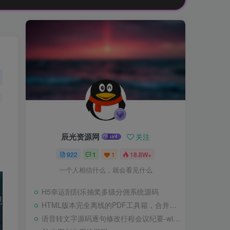
辰光资源网
关注
922
1
1
18.8W+
一个人相信什么，就会看见什么
H5幸运刮刮乐抽奖多级分佣系统源码
HTML版本完全离线的PDF工具箱，合并、拆分、旋转、删除、PDF转图片、图片转PDF
语音转文字源码逐句修改行程会议纪要-wisper版本