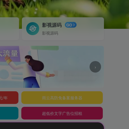
影视源码
GO
影视源码
›
元/年
雨云高防免备案服务器
超低价文字广告位招租