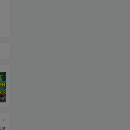
2026年5月最新可用tvbox影视仓接口大全
最新tvbox绿豆盒子UI8影视APP源码新增后台添加直播及加密功能 TV端影视APP反编译源码支持会员系统/代理系统/直播/自带免签收款/批量生成卡密
绿豆超级盒子itvboxfast影视APP双端源码 TV+手机双端 支持值波/后台管理仓库/会员系统/卡密系统/批量生成账号 自动换源 集成免签约支付系统
篇
接苹