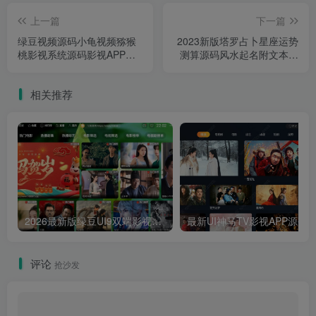
上一篇
下一篇
绿豆视频源码小龟视频猕猴
2023新版塔罗占卜星座运势
桃影视系统源码影视APP源
测算源码风水起名附文本及
码
视频搭建教程
相关推荐
2026最新版绿豆UI9双端影视APP源码
最新UI神马TV影视APP源码 乐檬影视
评论
抢沙发