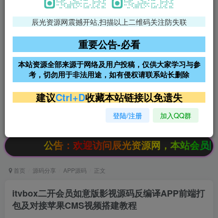
辰光资源网震撼开站,扫描以上二维码关注防失联
免费领支付宝红包
腾讯轻量4核4G3M服务器38元/
年
重要公告-必看
阿里云2核2G200M服务器68元/
雨云高防免备案服务器
本站资源全部来源于网络及用户投稿，仅供大家学习与参
年
考，切勿用于非法用途，如有侵权请联系站长删除
超低价文字广告位招租
超低价文字广告位招租
建议
Ctrl+D
收藏本站链接以免遗失
登陆/注册
加入QQ群
超低价文字广告位招租
超低价文字广告位招租
：欢迎访问辰光资源网，本站会员限时特惠，SVIP
首页
源码分享
APP源码
正文
itvbox二开会员如意版影视源码反编译APP前端打
包及对接苹果CMS视频搭建教程