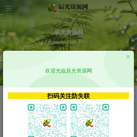
辰光资源网
优质的网络资源分享平台
请输入您想搜索的内容,如:app源码
欢迎光临辰光资源网
VIP特权介绍
APP源码
VIP特权介绍
APP源码
扫码关注防失联
VIP特权介绍
影视源码
火
GO
VIP特权介绍
影视源码
‹
›