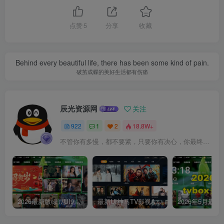
点赞
5
分享
收藏
Behind every beautiful life, there has been some kind of pain.
破茧成蝶的美好生活都有伤痛
辰光资源网
关注
922
1
2
18.8W+
不管你有多慢，都不要紧，只要你有决心，你最终都会到达想去的地方
2026最新版绿豆UI9双端影视APP源码
最新UI神马TV影视APP源码 乐檬影视苹果CMS后台 包含前后端源码