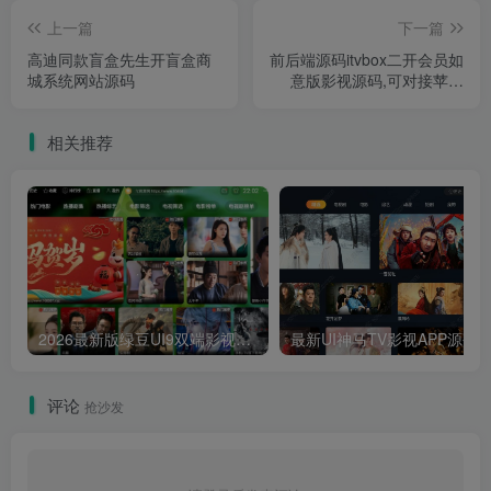
上一篇
下一篇
高迪同款盲盒先生开盲盒商
前后端源码itvbox二开会员如
城系统网站源码
意版影视源码,可对接苹果
CMS资源站和tvbox接口
相关推荐
2026最新版绿豆UI9双端影视APP源码
最新UI神马TV影视APP源码 乐檬影视
评论
抢沙发