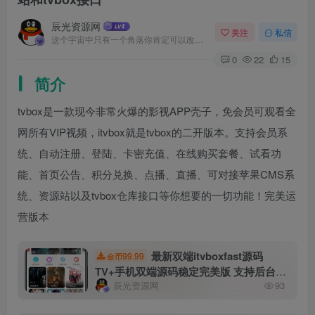
辰光资源网
关注
私信
这个宇宙中只有一个角落你肯定可以改进，那就是你自己
0
22
15
简介
tvbox是一款现今非常火爆的影视APP壳子，免会员可观看全
网所有VIP视频，itvbox就是tvbox的二开版本。支持会员系
统、自动注册、登陆、卡密充值、在线购买套餐、试看功
能、首页公告、积分兑换、点播、直播、可对接苹果CMS系
统、资源站以及tvbox仓库接口等你想要的一切功能！完美运
营版本
最新双端itvboxfast源码
99.99
金币
TV+手机双端源码稳定完美版 支持后台增
辰光资源网
93
删仓库线路 itvbox影视仓二开会员如意版
影视APP源码