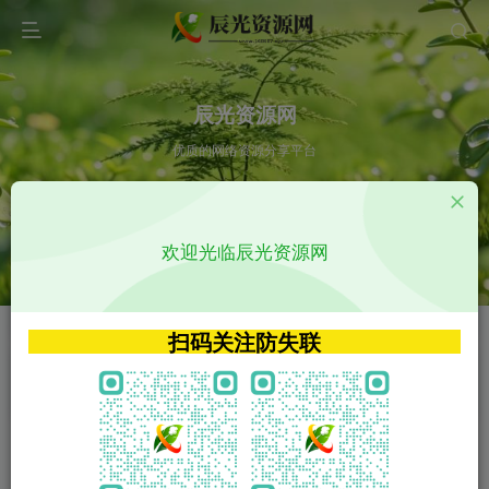
辰光资源网
优质的网络资源分享平台
请输入您想搜索的内容,如:app源码
欢迎光临辰光资源网
VIP特权介绍
APP源码
VIP特权介绍
APP源码
扫码关注防失联
VIP特权介绍
影视源码
火
GO
VIP特权介绍
影视源码
‹
›