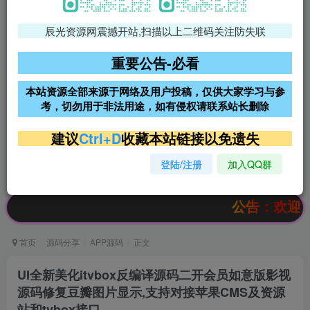
辰光资源网震撼开站,扫描以上二维码关注防失联
免费领支付宝红包
腾讯轻量4核4G3M服务器38元/
年
重要公告-必看
阿里云2核2G200M服务器68元/
雨云高防免备案服务器
本站资源全部来源于网络及用户投稿，仅供大家学习与参
年
考，切勿用于非法用途，如有侵权请联系站长删除
超低价文字广告位招租
超低价文字广告位招租
建议
Ctrl+D
收藏本站链接以免遗失
登陆/注册
加入QQ群
超低价文字广告位招租
超低价文字广告位招租
公告：欢迎访问辰光资
首页
源码分享
APP源码
正文
UI全新美化itvbox反编译源码二开会员如意版影视
源码修复豆瓣图片显示,支持对接苹果CMS及资源
站和tvbox接口