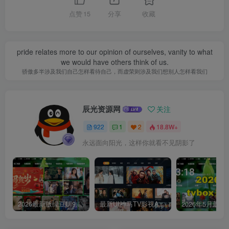
点赞
15
分享
收藏
pride relates more to our opinion of ourselves, vanity to what
we would have others think of us.
骄傲多半涉及我们自己怎样看待自己，而虚荣则涉及我们想别人怎样看我们
辰光资源网
关注
922
1
2
18.8W+
永远面向阳光，这样你就看不见阴影了
2026最新版绿豆UI9双端影视APP源码
最新UI神马TV影视APP源码 乐檬影视苹果CMS后台 包含前后端源码