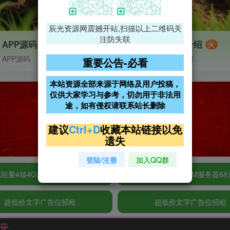
辰光资源网震撼开站,扫描以上二维码关
注防失联
APP源码
VIP特权介绍
火
APP源码
VIP特权介绍
重要公告-必看
本站资源全部来源于网络及用户投稿，
仅供大家学习与参考，切勿用于非法用
途，如有侵权请联系站长删除
建议
Ctrl+D
收藏本站链接以免
遗失
登陆/注册
加入QQ群
轻量4核4G3M服务器38元/年
阿里云2核2G200M服务器68
超低价文字广告位招租
超低价文字广告位招租