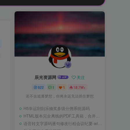
辰光资源网
关注
922
1
1
18.7W+
若不去追逐梦想，你将永远无法抓住梦想
H5幸运刮刮乐抽奖多级分佣系统源码
HTML版本完全离线的PDF工具箱，合并、拆分、旋转、删除、PDF转图片、图片转PDF
语音转文字源码逐句修改行程会议纪要-wisper版本