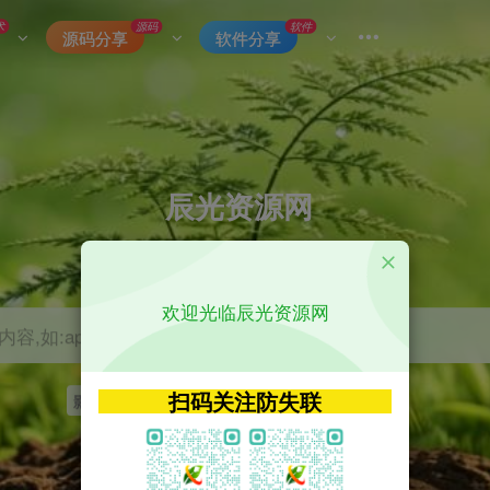
术
源码
软件
源码分享
软件分享
辰光资源网
优质的网络资源分享平台
欢迎光临辰光资源网
容,如:app源码
扫码关注防失联
影视
tvbox
神马
getapp
原神
Uniapp