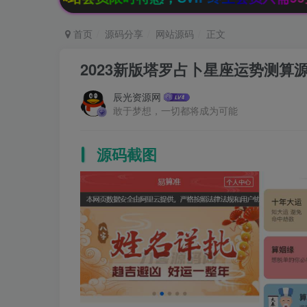
首页
源码分享
网站源码
正文
2023新版塔罗占卜星座运势测
辰光资源网
敢于梦想，一切都将成为可能
源码截图