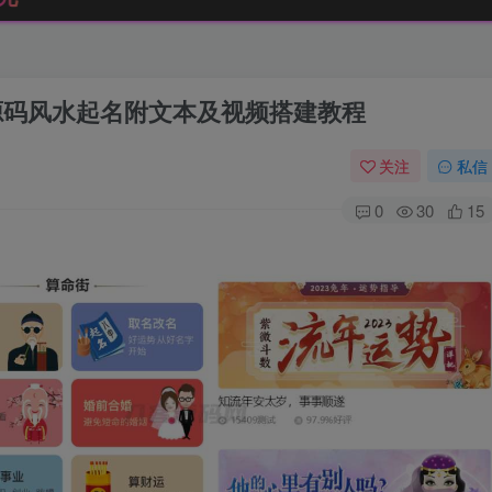
算源码风水起名附文本及视频搭建教程
关注
私信
0
30
15