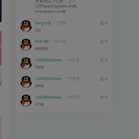
替换到以下位置： ├—
LDPlayer9\system.vmdk,
vms\system.vmdk
yangruiqi
7天前
0
jzjz
A16788
12天前
0
666666
1330850449am
15天前
0
5868
1330850449am
17天前
0
6868
1330850449am
18天前
0
5758