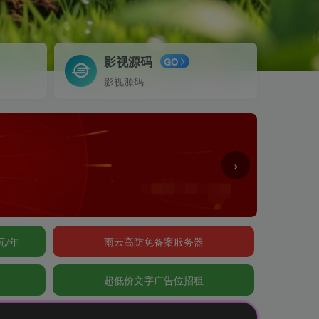
影视源码
GO
影视源码
›
元/年
雨云高防免备案服务器
超低价文字广告位招租