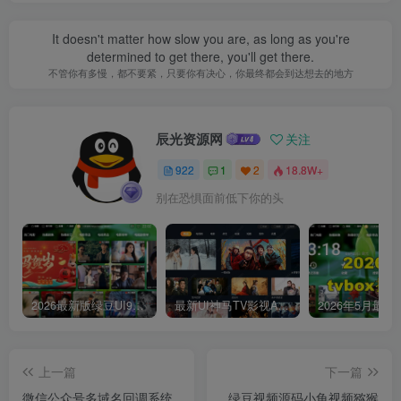
It doesn't matter how slow you are, as long as you're
determined to get there, you'll get there.
不管你有多慢，都不要紧，只要你有决心，你最终都会到达想去的地方
辰光资源网
关注
922
1
2
18.8W+
别在恐惧面前低下你的头
2026最新版绿豆UI9双端影视APP源码
最新UI神马TV影视APP源码 乐檬影视苹果CMS后台 包含前后端源码
上一篇
下一篇
微信公众号多域名回调系统
绿豆视频源码小龟视频猕猴