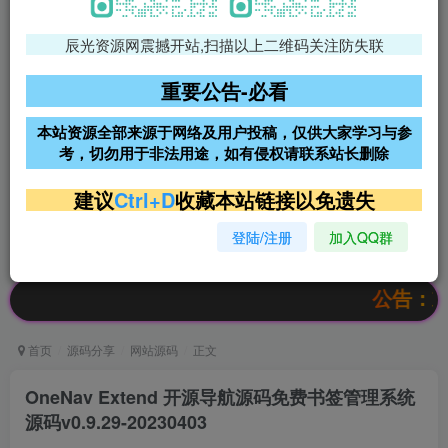
辰光资源网震撼开站,扫描以上二维码关注防失联
免费领支付宝红包
腾讯轻量4核4G3M服务器38元/
年
重要公告-必看
阿里云2核2G200M服务器68元/
雨云高防免备案服务器
本站资源全部来源于网络及用户投稿，仅供大家学习与参
年
考，切勿用于非法用途，如有侵权请联系站长删除
超低价文字广告位招租
超低价文字广告位招租
建议
Ctrl+D
收藏本站链接以免遗失
登陆/注册
加入QQ群
超低价文字广告位招租
超低价文字广告位招租
公告：欢迎访问
首页
源码分享
网站源码
正文
OneNav Extend 开源导航源码免费书签管理系统
源码v0.9.29-20230403