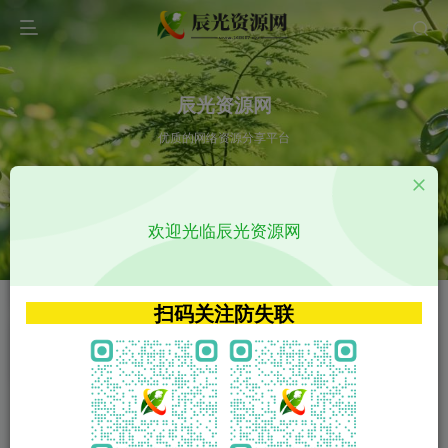
辰光资源网
优质的网络资源分享平台
请输入您想搜索的内容,如:app源码
欢迎光临辰光资源网
VIP特权介绍
APP源码
VIP特权介绍
APP源码
扫码关注防失联
VIP特权介绍
影视源码
火
GO
VIP特权介绍
影视源码
‹
›