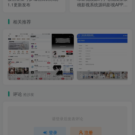
1.1更新发布
桃影视系统源码影视APP源
码
相关推荐
2026唯美新版星域社区开源三端APP源码
全
评论
抢沙发
请登录后发表评论
登录
注册