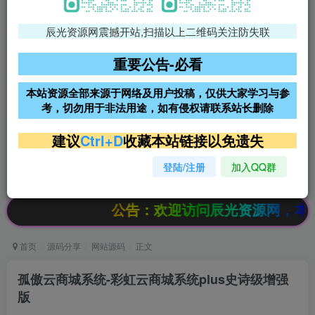
辰光资源网震撼开站,扫描以上二维码关注防失联
免费领支付宝红包
腾讯轻量4核4G3M服务器38元/
年
重要公告-必看
阿里云2核2G200M服务器68元/
雨云高防免备案服务器
本站资源全部来源于网络及用户投稿，仅供大家学习与参
年
考，切勿用于非法用途，如有侵权请联系站长删除
超低价文字广告位招租
超低价文字广告位招租
建议
Ctrl+D
收藏本站链接以免遗失
登陆/注册
加入QQ群
超低价文字广告位招租
超低价文字广告位招租
公告：欢迎访问辰光资源网，本站会员限时
首页
源码分享
网站源码
正文
孤傲云商城系统-彩虹云商城系统plus史诗级增强
版