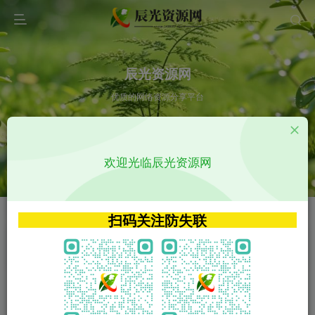
辰光资源网
优质的网络资源分享平台
请输入您想搜索的内容,如:app源码
欢迎光临辰光资源网
VIP特权介绍
APP源码
VIP特权介绍
APP源码
扫码关注防失联
VIP特权介绍
影视源码
火
GO
VIP特权介绍
影视源码
‹
›