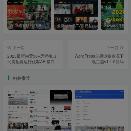
2026最新版绿豆UI9双端影视APP源码
最新UI神马TV影视APP源码 乐檬影视苹果CMS后台 包含前后端源码
上一篇
下一篇
2023最新内置30+远程接口
WordPress主题追格资源下
无需配置运行优客API接口管
载主题v1.1.0源码
理系统网站源码
相关推荐
2026唯美新版星域社区开源三端APP源码
全