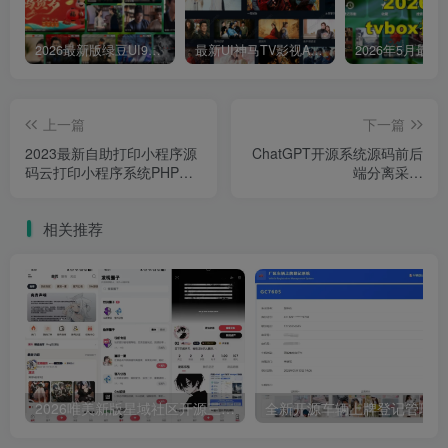
2026最新版绿豆UI9双端影视APP源码
最新UI神马TV影视APP源码 乐檬影视苹果CMS后台 包含前后端源码
上一篇
下一篇
2023最新自助打印小程序源
ChatGPT开源系统源码前后
码云打印小程序系统PHP后
端分离采用
端附教程
NUXT3+Laravel9后端开发
相关推荐
2026唯美新版星域社区开源三端APP源码
全