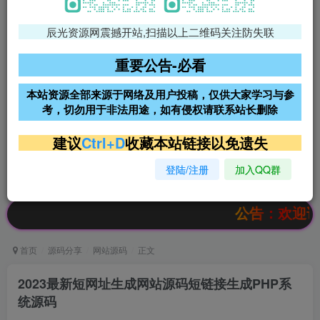
辰光资源网震撼开站,扫描以上二维码关注防失联
免费领支付宝红包
腾讯轻量4核4G3M服务器38元/
年
重要公告-必看
阿里云2核2G200M服务器68元/
雨云高防免备案服务器
本站资源全部来源于网络及用户投稿，仅供大家学习与参
年
考，切勿用于非法用途，如有侵权请联系站长删除
超低价文字广告位招租
超低价文字广告位招租
建议
Ctrl+D
收藏本站链接以免遗失
登陆/注册
加入QQ群
超低价文字广告位招租
超低价文字广告位招租
公告：欢迎访问辰光
首页
源码分享
网站源码
正文
2023最新短网址生成网站源码短链接生成PHP系
统源码