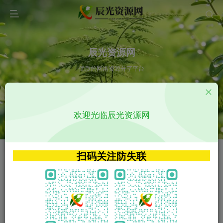
辰光资源网
优质的网络资源分享平台
请输入您想搜索的内容,如:app源码
欢迎光临辰光资源网
VIP特权介绍
APP源码
VIP特权介绍
APP源码
扫码关注防失联
VIP特权介绍
影视源码
火
GO
VIP特权介绍
影视源码
‹
›