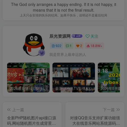
The God only arranges a happy ending. If it is not happy, it
means that it is not the final result.
上天只会安排的快乐的结局。如果不快乐，说明还不是最后结局
辰光资源网
关注
922
1
2
18.8W+
我是世界上最幸运的人
2026最新版绿豆UI9双端影视APP源码
最新UI神马TV影视APP源码 乐檬影视苹果CMS后台 包含前后端源码
上一篇
下一篇
全新PHP随机图片api接口源
对接QQ音乐支持扩展功能强
码,网站随机图片生成背景源
大在线音乐网站系统源码，