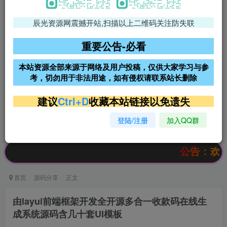
辰光资源网震撼开站,扫描以上二维码关注防失联
免费领支付宝红包
腾讯轻量4核4G3M服务器38元/
年
重要公告-必看
阿里云2核2G200M服务器68元/
雨云高防免备案服务器
本站资源全部来源于网络及用户投稿，仅供大家学习与参
年
考，切勿用于非法用途，如有侵权请联系站长删除
超低价文字广告位招租
超低价文字广告位招租
建议
Ctrl+D
收藏本站链接以免遗失
登陆/注册
加入QQ群
超低价文字广告位招租
超低价文字广告位招租
公告：欢迎访问辰
首页
源码分享
正文
由layui前端框架开发全开源多合一收款码在线生
成系统源码含几十套UI模板