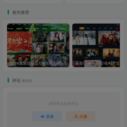
码 可适用于tvbox随机壁纸
包含热榜及搜索功能
接口
相关推荐
2026最新版绿豆UI9双端影视APP源码
最新UI神马TV影视APP源码 乐檬影视
评论
抢沙发
请登录后发表评论
登录
注册