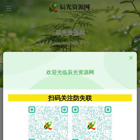
辰光资源网
优质的网络资源分享平台
请输入您想搜索的内容,如:app源码
欢迎光临辰光资源网
VIP特权介绍
APP源码
VIP特权介绍
APP源码
扫码关注防失联
VIP特权介绍
影视源码
火
GO
VIP特权介绍
影视源码
‹
›