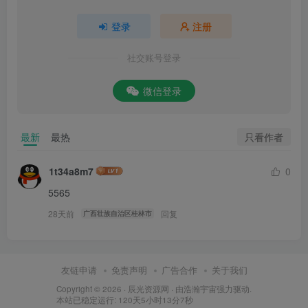
登录
注册
社交账号登录
微信登录
只看作者
最新
最热
1t34a8m7
0
5565
28天前
回复
广西壮族自治区桂林市
友链申请
免责声明
广告合作
关于我们
Copyright © 2026 ·
辰光资源网
· 由
浩瀚宇宙
强力驱动.
本站已稳定运行: 120天5小时13分8秒