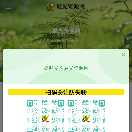
辰光资源网
优质的网络资源分享平台
请输入您想搜索的内容,如:app源码
欢迎光临辰光资源网
VIP特权介绍
APP源码
VIP特权介绍
APP源码
扫码关注防失联
VIP特权介绍
影视源码
火
GO
VIP特权介绍
影视源码
‹
›