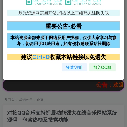
辰光资源网震撼开站,扫描以上二维码关注防失联
免费领支付宝红包
腾讯轻量4核4G3M服务器38元/
年
重要公告-必看
阿里云2核2G200M服务器68元/
雨云高防免备案服务器
本站资源全部来源于网络及用户投稿，仅供大家学习与参
年
考，切勿用于非法用途，如有侵权请联系站长删除
超低价文字广告位招租
超低价文字广告位招租
建议
Ctrl+D
收藏本站链接以免遗失
登陆/注册
加入QQ群
超低价文字广告位招租
超低价文字广告位招租
公告：欢迎访问辰光
首页
源码分享
正文
对接QQ音乐支持扩展功能强大在线音乐网站系统
源码，包含热榜及搜索功能