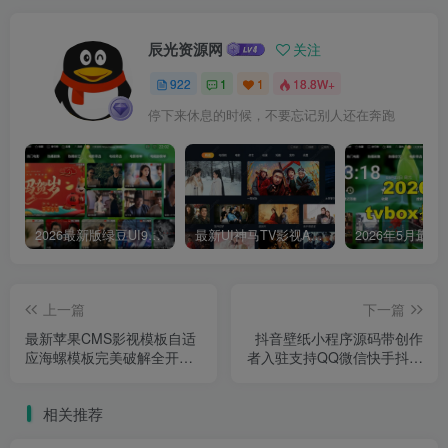
辰光资源网
关注
922
1
1
18.8W+
停下来休息的时候，不要忘记别人还在奔跑
2026最新版绿豆UI9双端影视APP源码
最新UI神马TV影视APP源码 乐檬影视苹果CMS后台 包含前后端源码
上一篇
下一篇
最新苹果CMS影视模板自适
抖音壁纸小程序源码带创作
应海螺模板完美破解全开源
者入驻支持QQ微信快手抖音
版已去授权无后门
壁纸小程序
相关推荐