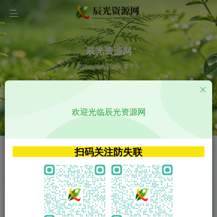
辰光资源网
优质的网络资源分享平台
请输入您想搜索的内容,如:app源码
欢迎光临辰光资源网
VIP特权介绍
APP源码
VIP特权介绍
APP源码
扫码关注防失联
VIP特权介绍
影视源码
火
GO
VIP特权介绍
影视源码
‹
›