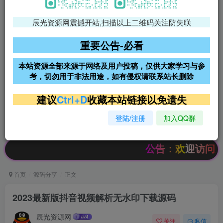
辰光资源网震撼开站,扫描以上二维码关注防失联
免费领支付宝红包
腾讯轻量4核4G3M服务器38元/
年
重要公告-必看
阿里云2核2G200M服务器68元/
雨云高防免备案服务器
本站资源全部来源于网络及用户投稿，仅供大家学习与参
年
考，切勿用于非法用途，如有侵权请联系站长删除
超低价文字广告位招租
超低价文字广告位招租
建议
Ctrl+D
收藏本站链接以免遗失
登陆/注册
加入QQ群
超低价文字广告位招租
超低价文字广告位招租
公告：欢迎访问辰光资源
首页
源码分享
正文
2023最新版抖音视频解析无水印下载源码
辰光资源网
关注
私信