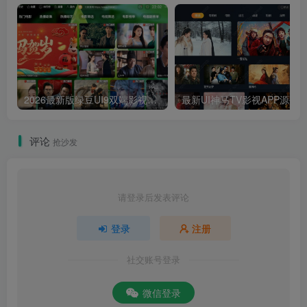
2026最新版绿豆UI9双端影视APP源码
最新UI神马TV影视APP源码 乐檬影视
评论
抢沙发
请登录后发表评论
登录
注册
社交账号登录
微信登录