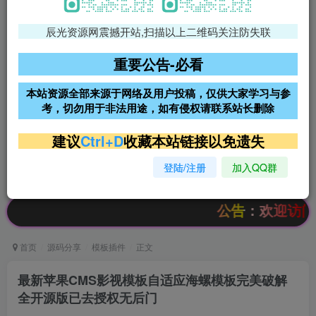
辰光资源网震撼开站,扫描以上二维码关注防失联
免费领支付宝红包
腾讯轻量4核4G3M服务器38元/
年
重要公告-必看
阿里云2核2G200M服务器68元/
雨云高防免备案服务器
本站资源全部来源于网络及用户投稿，仅供大家学习与参
年
考，切勿用于非法用途，如有侵权请联系站长删除
超低价文字广告位招租
超低价文字广告位招租
建议
Ctrl+D
收藏本站链接以免遗失
登陆/注册
加入QQ群
超低价文字广告位招租
超低价文字广告位招租
公告：欢迎访问辰光资源网，
首页
源码分享
模板插件
正文
最新苹果CMS影视模板自适应海螺模板完美破解
全开源版已去授权无后门