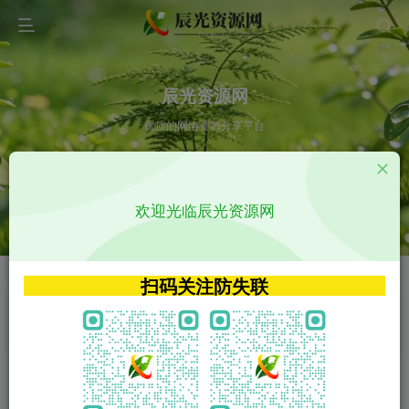
辰光资源网
优质的网络资源分享平台
请输入您想搜索的内容,如:app源码
欢迎光临辰光资源网
VIP特权介绍
APP源码
VIP特权介绍
APP源码
扫码关注防失联
VIP特权介绍
影视源码
火
GO
VIP特权介绍
影视源码
‹
›