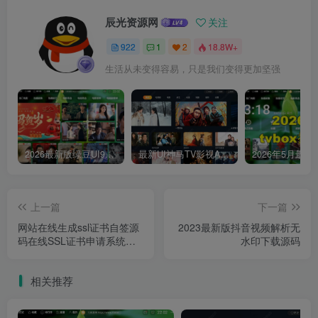
辰光资源网
关注
922
1
2
18.8W+
生活从未变得容易，只是我们变得更加坚强
2026最新版绿豆UI9双端影视APP源码
最新UI神马TV影视APP源码 乐檬影视苹果CMS后台 包含前后端源码
上一篇
下一篇
网站在线生成ssl证书自签源
2023最新版抖音视频解析无
码在线SSL证书申请系统源
水印下载源码
码
相关推荐