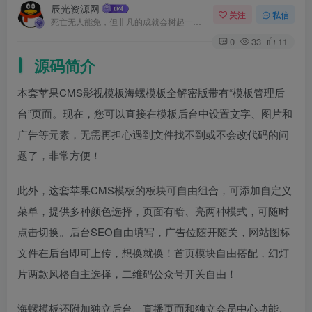
辰光资源网
关注
私信
死亡无人能免，但非凡的成就会树起一座纪念碑，它将一直立到太阳冷却之时
0
33
11
源码简介
本套苹果CMS影视模板海螺模板全解密版带有“模板管理后
台”页面。现在，您可以直接在模板后台中设置文字、图片和
广告等元素，无需再担心遇到文件找不到或不会改代码的问
题了，非常方便！
此外，这套苹果CMS模板的板块可自由组合，可添加自定义
菜单，提供多种颜色选择，页面有暗、亮两种模式，可随时
点击切换。后台SEO自由填写，广告位随开随关，网站图标
文件在后台即可上传，想换就换！首页模块自由搭配，幻灯
片两款风格自主选择，二维码公众号开关自由！
海螺模板还附加独立后台、直播页面和独立会员中心功能。