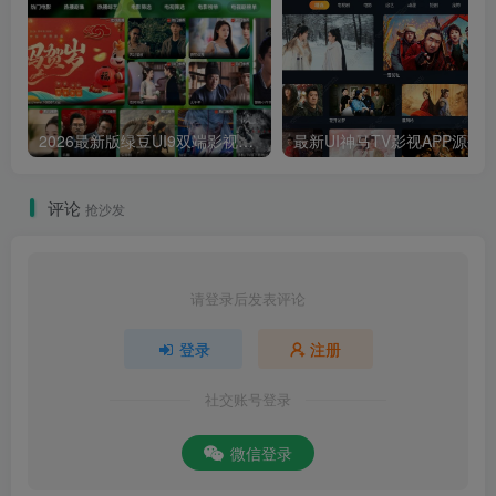
2026最新版绿豆UI9双端影视APP源码
最新UI神马TV影视APP源码 乐檬影视
评论
抢沙发
请登录后发表评论
登录
注册
社交账号登录
微信登录