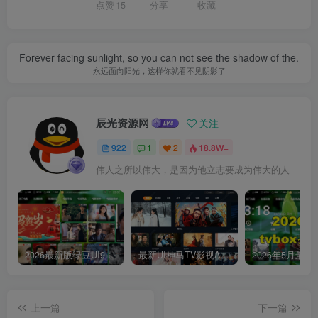
点赞
15
分享
收藏
Forever facing sunlight, so you can not see the shadow of the.
永远面向阳光，这样你就看不见阴影了
辰光资源网
关注
922
1
2
18.8W+
伟人之所以伟大，是因为他立志要成为伟大的人
2026最新版绿豆UI9双端影视APP源码
最新UI神马TV影视APP源码 乐檬影视苹果CMS后台 包含前后端源码
上一篇
下一篇