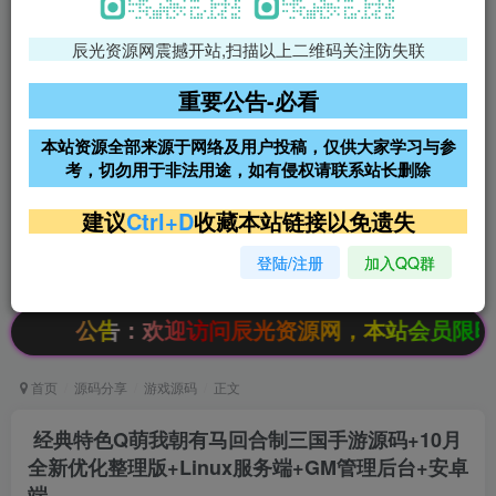
辰光资源网震撼开站,扫描以上二维码关注防失联
免费领支付宝红包
腾讯轻量4核4G3M服务器38元/
年
重要公告-必看
阿里云2核2G200M服务器68元/
雨云高防免备案服务器
本站资源全部来源于网络及用户投稿，仅供大家学习与参
年
考，切勿用于非法用途，如有侵权请联系站长删除
超低价文字广告位招租
超低价文字广告位招租
建议
Ctrl+D
收藏本站链接以免遗失
登陆/注册
加入QQ群
超低价文字广告位招租
超低价文字广告位招租
欢迎访问辰光资源网，本站会员限时特惠，SVIP终生
首页
源码分享
游戏源码
正文
经典特色Q萌我朝有马回合制三国手游源码+10月
全新优化整理版+Linux服务端+GM管理后台+安卓
端