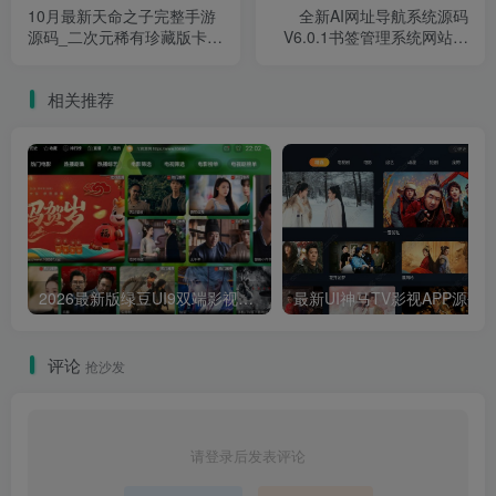
10月最新天命之子完整手游
全新AI网址导航系统源码
源码_二次元稀有珍藏版卡牌
V6.0.1书签管理系统网站源
全套手游源码_含开发文档
码 简化安装过程 修复前台导
航排序
相关推荐
2026最新版绿豆UI9双端影视APP源码
最新UI神马TV影视APP源码 乐檬影视
评论
抢沙发
请登录后发表评论