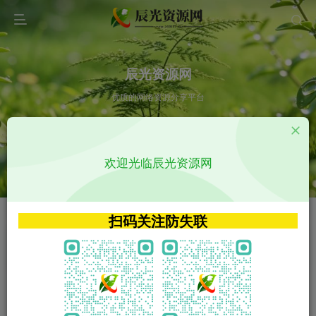
辰光资源网
优质的网络资源分享平台
请输入您想搜索的内容,如:app源码
欢迎光临辰光资源网
VIP特权介绍
APP源码
VIP特权介绍
APP源码
扫码关注防失联
VIP特权介绍
影视源码
火
GO
VIP特权介绍
影视源码
‹
›