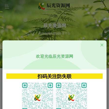
辰光资源网
优质的网络资源分享平台
请输入您想搜索的内容,如:app源码
欢迎光临辰光资源网
VIP特权介绍
APP源码
VIP特权介绍
APP源码
扫码关注防失联
VIP特权介绍
影视源码
火
GO
VIP特权介绍
影视源码
‹
›