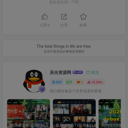
喜欢就支持一下吧
点赞
6
分享
收藏
The best things in life are free.
生活中最美好的事都是免费的
辰光资源网
关注
922
1
1
18.8W+
我们都在被这个世界温柔的爱着
2026最新版绿豆UI9双端影视APP源码
最新UI神马TV影视APP源码 乐檬影视苹果CMS后台 包含前后端源码