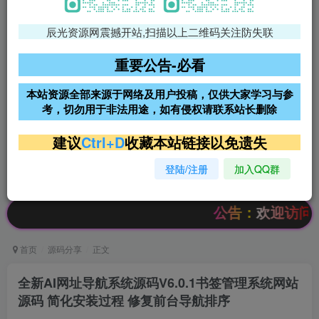
辰光资源网震撼开站,扫描以上二维码关注防失联
免费领支付宝红包
腾讯轻量4核4G3M服务器38元/
年
重要公告-必看
阿里云2核2G200M服务器68元/
雨云高防免备案服务器
本站资源全部来源于网络及用户投稿，仅供大家学习与参
年
考，切勿用于非法用途，如有侵权请联系站长删除
超低价文字广告位招租
超低价文字广告位招租
建议
Ctrl+D
收藏本站链接以免遗失
登陆/注册
加入QQ群
超低价文字广告位招租
超低价文字广告位招租
公告：欢迎访问辰光资源网
首页
源码分享
正文
全新AI网址导航系统源码V6.0.1书签管理系统网站
源码 简化安装过程 修复前台导航排序