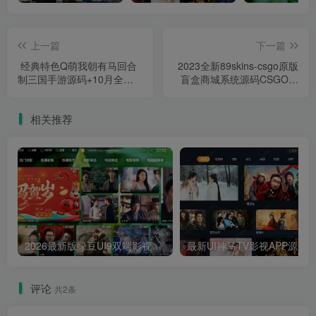
上一篇
下一篇
经典特色Q萌我朝有马回合
2023全新89skins-csgo原版
制三国手游源码+10月全新
盲盒商城系统源码CSGO游
优化整理版+Linux服务端
戏开箱源码支持盲盒对战/幸
+GM管理后台+安卓端
运开箱/积分商城/fl盲盒等
相关推荐
2026最新版绿豆UI9双端影视APP源码
最新UI神马TV影视APP源码 乐檬影视
评论
共2条