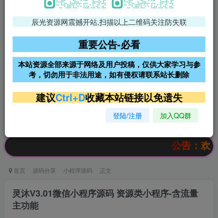
辰光资源网震撼开站,扫描以上二维码关注防失联
免费领支付宝红包
腾讯轻量4核4G3M服务器38元/
年
重要公告-必看
阿里云2核2G200M服务器68元/
雨云高防免备案服务器
本站资源全部来源于网络及用户投稿，仅供大家学习与参
年
考，切勿用于非法用途，如有侵权请联系站长删除
超低价文字广告位招租
超低价文字广告位招租
建议
Ctrl+D
收藏本站链接以免遗失
登陆/注册
加入QQ群
超低价文字广告位招租
超低价文字广告位招租
公告：欢迎访问辰
首页
源码分享
小程序源码
正文
灵沐V3.01微信小程序源码 资源类小程序-含流量
主功能