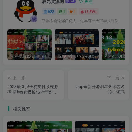
辰光资源网
关注
922
1
1
18.7W+
幸福不会遗漏任何人，迟早有一天它会找到你
2026最新版绿豆UI9双端影视APP源码
最新UI神马TV影视APP源码 乐檬影视苹果CMS后台 包含前后端源码
上一篇
下一篇
2023最新浪子易支付系统源
iapp全新开源明星艺术签名
码 新增3套模板/支付宝红包
设计源码
插件/邮件提醒/APP转H5支
付/支付平台系统程序源码
相关推荐