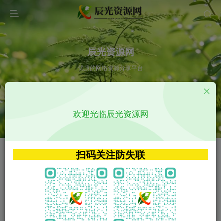
辰光资源网
优质的网络资源分享平台
请输入您想搜索的内容,如:app源码
欢迎光临辰光资源网
VIP特权介绍
APP源码
VIP特权介绍
APP源码
扫码关注防失联
VIP特权介绍
影视源码
火
GO
VIP特权介绍
影视源码
‹
›