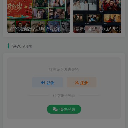
2026最新版绿豆UI9双端影视APP源码
最新UI神马TV影视APP源码 乐檬影视
评论
抢沙发
请登录后发表评论
登录
注册
社交账号登录
微信登录