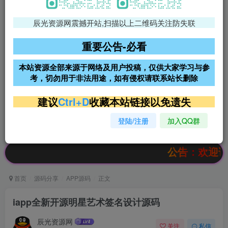
辰光资源网震撼开站,扫描以上二维码关注防失联
免费领支付宝红包
腾讯轻量4核4G3M服务器38元/
年
重要公告-必看
阿里云2核2G200M服务器68元/
雨云高防免备案服务器
本站资源全部来源于网络及用户投稿，仅供大家学习与参
年
考，切勿用于非法用途，如有侵权请联系站长删除
超低价文字广告位招租
超低价文字广告位招租
建议
Ctrl+D
收藏本站链接以免遗失
登陆/注册
加入QQ群
超低价文字广告位招租
超低价文字广告位招租
公告：欢迎访问辰光资
首页
源码分享
APP源码
正文
iapp全新开源明星艺术签名设计源码
辰光资源网
关注
私信