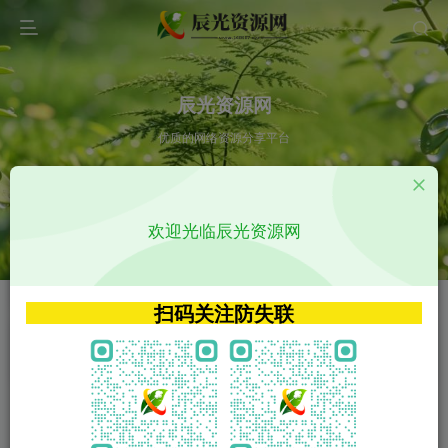
辰光资源网
优质的网络资源分享平台
请输入您想搜索的内容,如:app源码
欢迎光临辰光资源网
VIP特权介绍
APP源码
VIP特权介绍
APP源码
扫码关注防失联
VIP特权介绍
影视源码
火
GO
VIP特权介绍
影视源码
‹
›