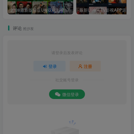
2026最新版绿豆UI9双端影视APP源码
最新UI神马TV影视APP源码 乐檬影视
评论
抢沙发
请登录后发表评论
登录
注册
社交账号登录
微信登录