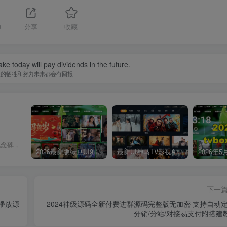
0
分享
收藏
ke today will pay dividends in the future.
天的牺牲和努力未来都会有回报
纪念碑，
2026最新版绿豆UI9双端影视APP源码
最新UI神马TV影视APP源码 乐檬影视苹果CMS后台 包含前后端源码
下一
多播放源
2024神级源码全新付费进群源码完整版无加密 支持自动定
分销/分站/对接易支付附搭建