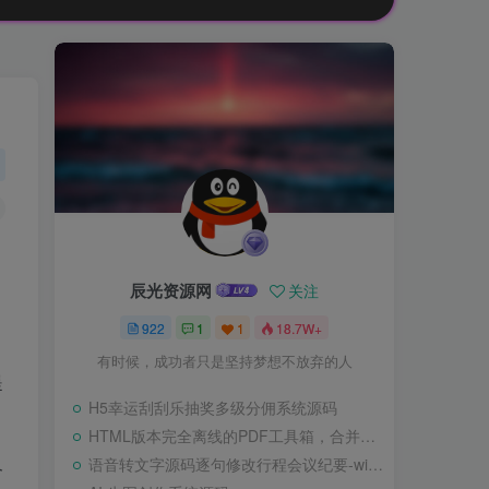
辰光资源网
关注
922
1
1
18.7W+
有时候，成功者只是坚持梦想不放弃的人
提
H5幸运刮刮乐抽奖多级分佣系统源码
HTML版本完全离线的PDF工具箱，合并、拆分、旋转、删除、PDF转图片、图片转PDF
尺
语音转文字源码逐句修改行程会议纪要-wisper版本