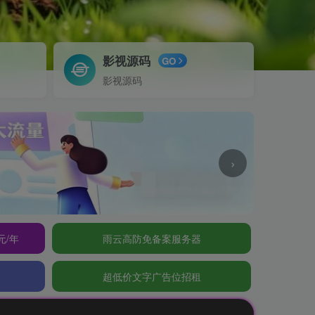
影视源码
GO
影视源码
›
元/年
雨云高防免备案服务器
超低价文字广告位招租