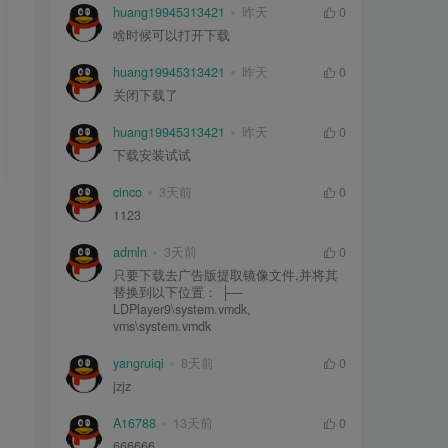
huang19945313421
昨天
0
啥时候可以打开下载
huang19945313421
昨天
0
关闭下载了
huang19945313421
昨天
0
下载安装试试
cinco
3天前
0
1123
admln
3天前
0
只要下载去广告版提取镜像文件,并将其
替换到以下位置： ├—
LDPlayer9\system.vmdk,
vms\system.vmdk
yangruiqi
8天前
0
jzjz
A16788
13天前
0
666666