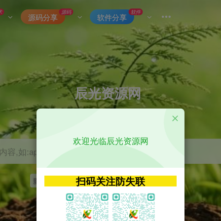
术
源码
软件
源码分享
软件分享
辰光资源网
优质的网络资源分享平台
欢迎光临辰光资源网
容,如:app源码
扫码关注防失联
影视
tvbox
神马
getapp
原神
Uniapp