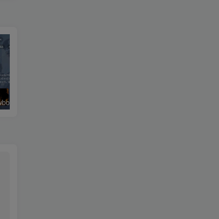
绿豆超级盒子itvboxfast影视APP双端源码 TV+手机双端 支持值波/后台管理仓库/会员系统/卡密系统/批量生成账号 自动换源 集成免签约支付系统
最新tvbox五套UI绿豆盒子UI8影视APP源码 TV端影视APP反编译源码支持会员系统/代理系统/值波/自带免签收款/批量生成卡密