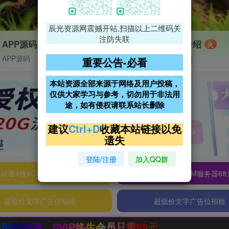
辰光资源网震撼开站,扫描以上二维码关
注防失联
APP源码
VIP特权介绍
火
APP源码
VIP特权介绍
重要公告-必看
本站资源全部来源于网络及用户投稿，
仅供大家学习与参考，切勿用于非法用
途，如有侵权请联系站长删除
建议
Ctrl+D
收藏本站链接以免
遗失
登陆/注册
加入QQ群
轻量4核4G3M服务器38元/年
阿里云2核2G200M服务器68
超低价文字广告位招租
超低价文字广告位招租
员只需99元