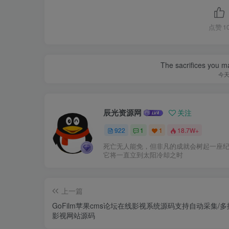
点赞
1
The sacrifices you ma
今
辰光资源网
关注
922
1
1
18.7W+
死亡无人能免，但非凡的成就会树起一座
它将一直立到太阳冷却之时
上一篇
GoFilm苹果cms论坛在线影视系统源码支持自动采集/
影视网站源码