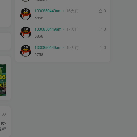
1330850449am
16天前
0
5868
1330850449am
17天前
0
6868
1330850449am
19天前
0
5758
2026年5月最新可用tvbox影视仓接口大全
最新tvbox绿豆盒子UI8影视APP源码新增后台添加直播及加密功能 TV端影视APP反编译源码支持会员系统/代理系统/直播/自带免签收款/批量生成卡密
绿豆超级盒子itvboxfast影视APP双端源码 TV+手机双端 支持值波/后台管理仓库/会员系统/卡密系统/批量生成账号 自动换源 集成免签约支付系统
篇
位/
教程