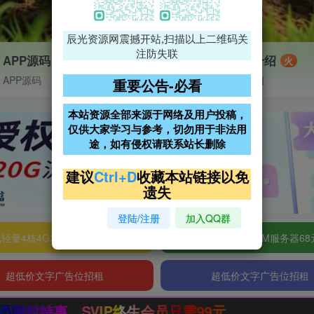
辰光资源网震撼开站,扫描以上二维码关
注防失联
APP源码
VIP特权介绍
火
APP源码
VIP特权介绍
重要公告-必看
本站资源全部来源于网络及用户投稿，
仅供大家学习与参考，切勿用于非法用
途，如有侵权请联系站长删除
建议
Ctrl+D
收藏本站链接以免
遗失
登陆/注册
加入QQ群
轻量4核4G3M服务器38元/年
阿里云2核2G200M服务器68
超低价文字广告位招租
超低价文字广告位招租
员只需99元