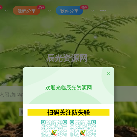
术
源码
软件
源码分享
软件分享
辰光资源网
优质的网络资源分享平台
欢迎光临辰光资源网
容,如:app源码
扫码关注防失联
影视
tvbox
神马
getapp
原神
Uniapp