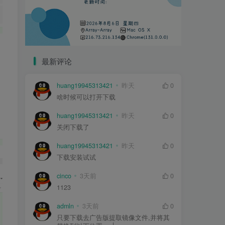
最新评论
huang19945313421
昨天
0
啥时候可以打开下载
huang19945313421
昨天
0
关闭下载了
huang19945313421
昨天
0
下载安装试试
cinco
3天前
0
1123
admln
3天前
0
只要下载去广告版提取镜像文件,并将其