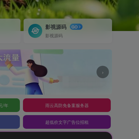
影视源码
GO
影视源码
›
元/年
雨云高防免备案服务器
超低价文字广告位招租