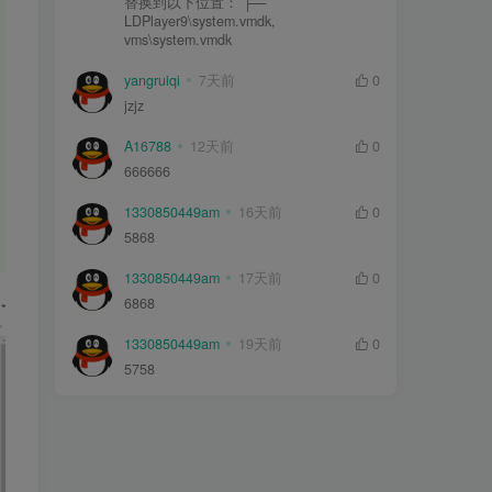
替换到以下位置： ├—
LDPlayer9\system.vmdk,
vms\system.vmdk
yangruiqi
7天前
0
jzjz
A16788
12天前
0
666666
1330850449am
16天前
0
5868
1330850449am
17天前
0
6868
1330850449am
19天前
0
5758