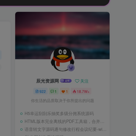
辰光资源网
关注
922
1
1
18.7W+
，
你生活的品质取决于你所提出的问题
H5幸运刮刮乐抽奖多级分佣系统源码
HTML版本完全离线的PDF工具箱，合并、拆分、旋转、删除、PDF转图片、图片转PDF
语音转文字源码逐句修改行程会议纪要-wisper版本