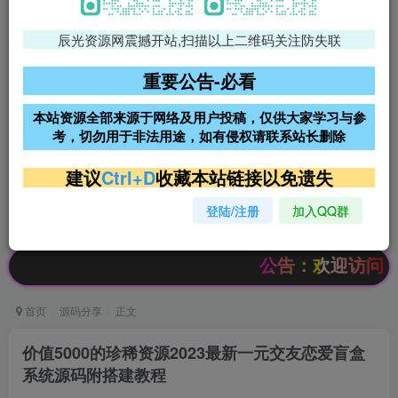
辰光资源网震撼开站,扫描以上二维码关注防失联
免费领支付宝红包
腾讯轻量4核4G3M服务器38元/
年
重要公告-必看
阿里云2核2G200M服务器68元/
雨云高防免备案服务器
本站资源全部来源于网络及用户投稿，仅供大家学习与参
年
考，切勿用于非法用途，如有侵权请联系站长删除
超低价文字广告位招租
超低价文字广告位招租
建议
Ctrl+D
收藏本站链接以免遗失
登陆/注册
加入QQ群
超低价文字广告位招租
超低价文字广告位招租
公告：欢迎访问辰光资源网
首页
源码分享
正文
价值5000的珍稀资源2023最新一元交友恋爱盲盒
系统源码附搭建教程