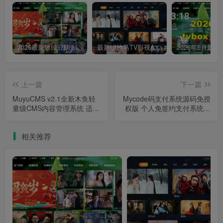
2026最新版绿豆UI9双端影视APP源码
最新UI神马TV影视APP源码 乐檬影视苹果CMS后台 包含前后端源码
上一篇
下一篇
MuyuCMS v2.1全新木鱼轻
Mycode码支付系统源码免授
量级CMS内容管理系统 适用
权版 个人免签约支付系统支
于导航/论坛/博客/下载/教育
持QQ支付宝免挂带店员工具
等类型网站源码
相关推荐