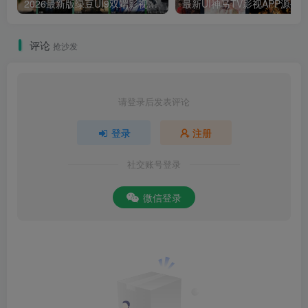
2026最新版绿豆UI9双端影视APP源码
最新UI神马TV影视APP源码 乐檬影视
评论
抢沙发
请登录后发表评论
登录
注册
社交账号登录
微信登录