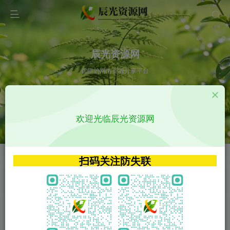
辰光资源网
优质的网络资源分享平台
请输入您想搜索的内容,如:app源码
欢迎光临辰光资源网
VIP特权介绍
APP源码
VIP特权介绍
APP源码
扫码关注防失联
VIP特权介绍
影视源码
火
GO
VIP特权介绍
影视源码
‹
›