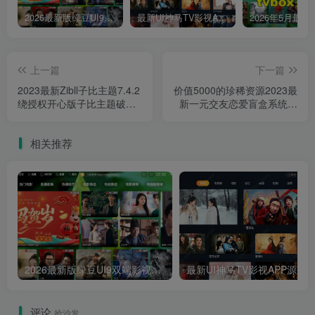
2026最新版绿豆UI9双端影视APP源码
最新UI神马TV影视APP源码 乐檬影视苹果CMS后台 包含前后端源码
上一篇
下一篇
2023最新Zibll子比主题7.4.2
价值5000的珍稀资源2023最
绕授权开心版子比主题破解
新一元交友恋爱盲盒系统源
版去授权WordPress主题模
码附搭建教程
板附搭建教程
相关推荐
2026最新版绿豆UI9双端影视APP源码
最新UI神马TV影视APP源码 乐檬影视
评论
抢沙发