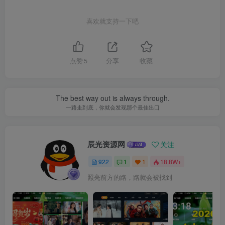
喜欢就支持一下吧
点赞
5
分享
收藏
The best way out is always through.
一路走到底，你就会发现那个最佳出口
辰光资源网
关注
922
1
1
18.8W+
照亮前方的路，路就会被找到