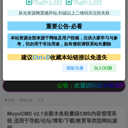
辰光资源网震撼开站,扫描以上二维码关注防失联
免费领支付宝红包
腾讯轻量4核4G3M服务器38元/
年
重要公告-必看
阿里云2核2G200M服务器68元/
雨云高防免备案服务器
本站资源全部来源于网络及用户投稿，仅供大家学习与参
年
考，切勿用于非法用途，如有侵权请联系站长删除
超低价文字广告位招租
超低价文字广告位招租
建议
Ctrl+D
收藏本站链接以免遗失
登陆/注册
加入QQ群
超低价文字广告位招租
超低价文字广告位招租
公告：欢迎访问辰光资源网，本站会员
首页
源码分享
正文
MuyuCMS v2.1全新木鱼轻量级CMS内容管理系
统 适用于导航/论坛/博客/下载/教育等类型网站源
码