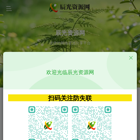
辰光资源网
优质的网络资源分享平台
请输入您想搜索的内容,如:app源码
欢迎光临辰光资源网
VIP特权介绍
APP源码
VIP特权介绍
APP源码
扫码关注防失联
VIP特权介绍
影视源码
火
GO
VIP特权介绍
影视源码
‹
›