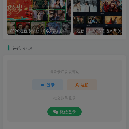
2026最新版绿豆UI9双端影视APP源码
最新UI神马TV影视APP源码 乐檬影视
评论
抢沙发
请登录后发表评论
登录
注册
社交账号登录
微信登录