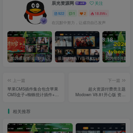
辰光资源网
关注
922
1
2
18.8W+
在沉默中努力，让成功自己发声
2026最新版绿豆UI9双端影视APP源码
最新UI神马TV影视APP源码 乐檬影视苹果CMS后台 包含前后端源码
上一篇
下一篇
苹果CMS插件集合包含苹果
超火资源付费类主题
CMS盒子+蜘蛛统计插件+萌
Modown V8.81开心版 资源
芽采集插件专业版附插件安
付费下载/付费阅读/付费视频
装教程
WordPress主题 附
相关推荐
Erphpdown会员插件破解版