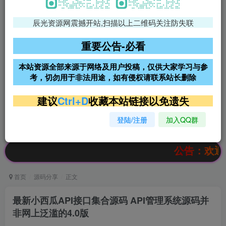
辰光资源网震撼开站,扫描以上二维码关注防失联
免费领支付宝红包
腾讯轻量4核4G3M服务器38元/
年
重要公告-必看
阿里云2核2G200M服务器68元/
雨云高防免备案服务器
本站资源全部来源于网络及用户投稿，仅供大家学习与参
年
考，切勿用于非法用途，如有侵权请联系站长删除
超低价文字广告位招租
超低价文字广告位招租
建议
Ctrl+D
收藏本站链接以免遗失
登陆/注册
加入QQ群
超低价文字广告位招租
超低价文字广告位招租
公告：欢迎访问辰光
首页
源码分享
正文
最新小西瓜API接口集合源码 API管理系统源码并
非网上泛滥的4.0版