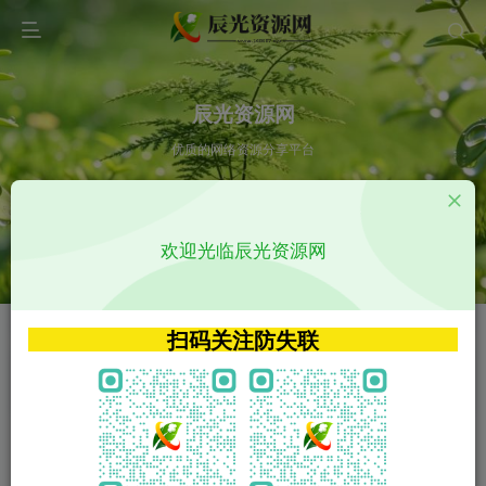
辰光资源网
优质的网络资源分享平台
请输入您想搜索的内容,如:app源码
欢迎光临辰光资源网
VIP特权介绍
APP源码
VIP特权介绍
APP源码
扫码关注防失联
VIP特权介绍
影视源码
火
GO
VIP特权介绍
影视源码
‹
›