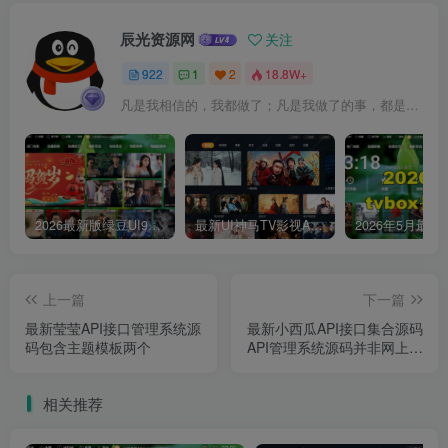
辰光资源网
关注
922
1
2
18.8W+
凡是我相信的，我都做了；凡是我做了的事，都是全身心地投入去做的
2026最新版绿豆UI9双端影视APP源码
最新UI神马TV影视APP源码 乐檬影视苹果CMS后台 包含前后端源码
上一篇
下一篇
最新莹莹API接口管理系统源
最新小西瓜API接口集合源码
码包含主题模板两个
API管理系统源码并非网上泛
滥的4.0版
相关推荐