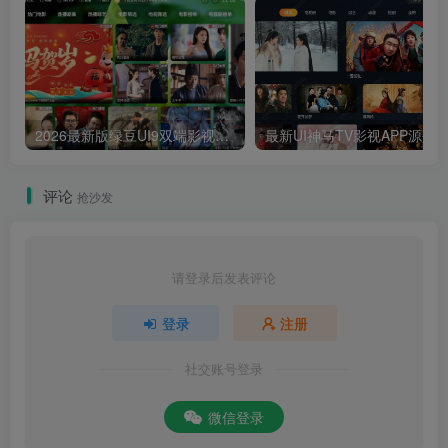
2026最新版绿豆UI9双端影视APP源码
最新UI神马TV影视APP源码 乐檬影视
评论
抢沙发
请登录后发表评论
登录
注册
社交账号登录
微信登录