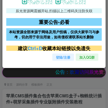
辰光资源网震撼开站,扫描以上二维码关注防失联
免费领支付宝红包
腾讯轻量4核4G3M服务器38元/
年
重要公告-必看
阿里云2核2G200M服务器68元/
雨云高防免备案服务器
本站资源全部来源于网络及用户投稿，仅供大家学习与参
年
考，切勿用于非法用途，如有侵权请联系站长删除
超低价文字广告位招租
超低价文字广告位招租
建议
Ctrl+D
收藏本站链接以免遗失
登陆/注册
加入QQ群
超低价文字广告位招租
超低价文字广告位招租
公告：欢迎访问辰光资源网，本站
首页
源码分享
模板插件
正文
苹果CMS插件集合包含苹果CMS盒子+蜘蛛统计插
件+萌芽采集插件专业版附插件安装教程