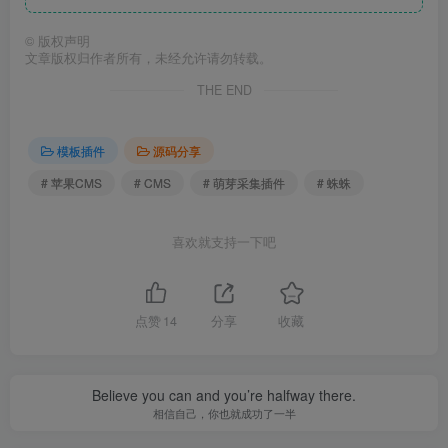
©
版权声明
文章版权归作者所有，未经允许请勿转载。
THE END
模板插件
源码分享
# 苹果CMS
# CMS
# 萌芽采集插件
# 蛛蛛
喜欢就支持一下吧
点赞
14
分享
收藏
Believe you can and you’re halfway there.
相信自己，你也就成功了一半