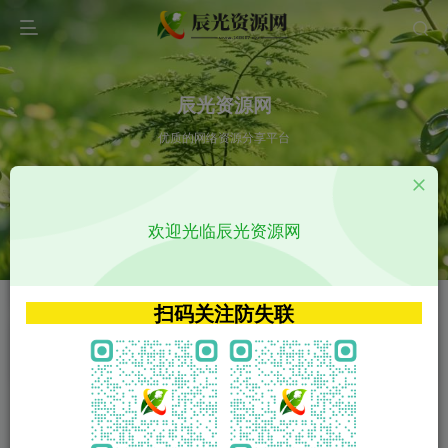
辰光资源网
优质的网络资源分享平台
请输入您想搜索的内容,如:app源码
欢迎光临辰光资源网
VIP特权介绍
APP源码
VIP特权介绍
APP源码
扫码关注防失联
VIP特权介绍
影视源码
火
GO
VIP特权介绍
影视源码
‹
›