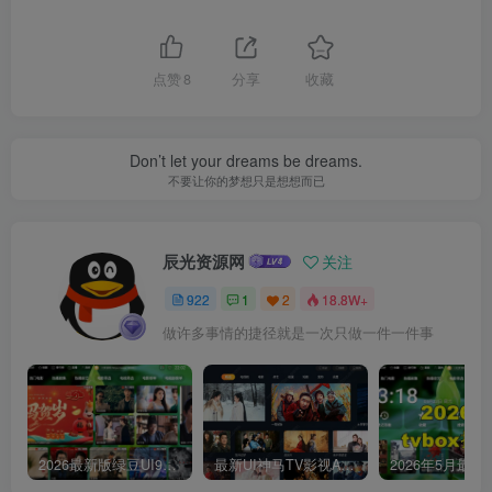
点赞
8
分享
收藏
Don’t let your dreams be dreams.
不要让你的梦想只是想想而已
辰光资源网
关注
922
1
2
18.8W+
做许多事情的捷径就是一次只做一件一件事
2026最新版绿豆UI9双端影视APP源码
最新UI神马TV影视APP源码 乐檬影视苹果CMS后台 包含前后端源码