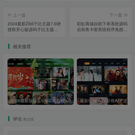
上一篇
下一篇
2024最新Zibll子比主题7.6绕
彩虹商城自助下单系统源码
授权开心版源码子比主题破
自助售卡密系统程序免授权
解版WordPress主题模板内
版 全自动发卡支持开通分站/
含绕授权接口及主题文件
货源对接/邮件自动发卡/克隆
相关推荐
功能/多种支付接口/十几套模
板
2026最新版绿豆UI9双端影视APP源码
最新UI神马TV影视APP源码 乐檬影视
评论
抢沙发