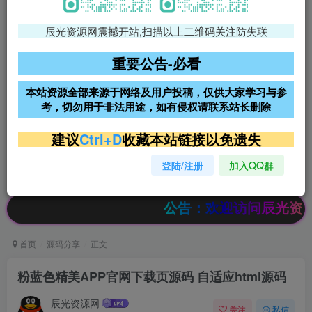
辰光资源网震撼开站,扫描以上二维码关注防失联
免费领支付宝红包
腾讯轻量4核4G3M服务器38元/
年
重要公告-必看
阿里云2核2G200M服务器68元/
雨云高防免备案服务器
本站资源全部来源于网络及用户投稿，仅供大家学习与参
年
考，切勿用于非法用途，如有侵权请联系站长删除
超低价文字广告位招租
超低价文字广告位招租
建议
Ctrl+D
收藏本站链接以免遗失
登陆/注册
加入QQ群
超低价文字广告位招租
超低价文字广告位招租
公告：欢迎访问辰光资源网，本
首页
源码分享
正文
粉蓝色精美APP官网下载页源码 自适应html源码
辰光资源网
关注
私信