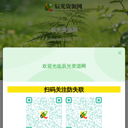
辰光资源网
优质的网络资源分享平台
请输入您想搜索的内容,如:app源码
欢迎光临辰光资源网
VIP特权介绍
APP源码
VIP特权介绍
APP源码
扫码关注防失联
VIP特权介绍
影视源码
火
GO
VIP特权介绍
影视源码
‹
›