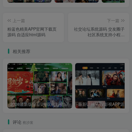
上一篇
下一篇
粉蓝色精美APP官网下载页
社交论坛系统源码 交友圈子
源码 自适应html源码
社区系统支持小程序
+H5+PC+APP多端
相关推荐
2026最新版绿豆UI9双端影视APP源码
最新UI神马TV影视APP源码 乐檬影视
评论
抢沙发