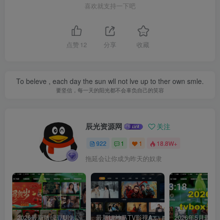
喜欢就支持一下吧
点赞
12
分享
收藏
To beleve , each day the sun wll not lve up to ther own smle.
要坚信，每一天的阳光都不会辜负自己的笑容
辰光资源网
关注
922
1
1
18.8W+
拖延会让你成为昨天的奴隶
2026最新版绿豆UI9双端影视APP源码
最新UI神马TV影视APP源码 乐檬影视苹果CMS后台 包含前后端源码