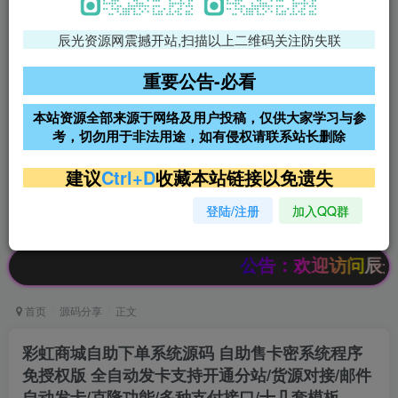
辰光资源网震撼开站,扫描以上二维码关注防失联
免费领支付宝红包
腾讯轻量4核4G3M服务器38元/
年
重要公告-必看
阿里云2核2G200M服务器68元/
雨云高防免备案服务器
本站资源全部来源于网络及用户投稿，仅供大家学习与参
年
考，切勿用于非法用途，如有侵权请联系站长删除
超低价文字广告位招租
超低价文字广告位招租
建议
Ctrl+D
收藏本站链接以免遗失
登陆/注册
加入QQ群
超低价文字广告位招租
超低价文字广告位招租
公告：欢迎访问辰光资源网，本站
首页
源码分享
正文
彩虹商城自助下单系统源码 自助售卡密系统程序
免授权版 全自动发卡支持开通分站/货源对接/邮件
自动发卡/克隆功能/多种支付接口/十几套模板