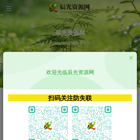
辰光资源网
优质的网络资源分享平台
请输入您想搜索的内容,如:app源码
欢迎光临辰光资源网
VIP特权介绍
APP源码
VIP特权介绍
APP源码
扫码关注防失联
VIP特权介绍
影视源码
火
GO
VIP特权介绍
影视源码
‹
›