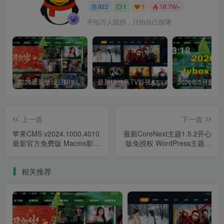
922
1
1
18.7W+
不怕万人阻挡，只怕自己投降
2026最新版绿豆UI9双端影视APP源码
最新UI神马TV影视APP源码 乐檬影视苹果CMS后台 包含前后端源码
上一篇
下一篇
苹果CMS v2024.1000.4010
最新CoreNext主题1.5.2开心
最新官方免费版 Macms影视
版免授权 WordPress主题模
网站源码
板
相关推荐