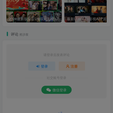
2026最新版绿豆UI9双端影视APP源码
最新UI神马TV影视APP源码 乐檬影视
评论
抢沙发
请登录后发表评论
登录
注册
社交账号登录
微信登录