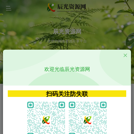
辰光资源网
优质的网络资源分享平台
请输入您想搜索的内容,如:app源码
欢迎光临辰光资源网
VIP特权介绍
APP源码
VIP特权介绍
APP源码
扫码关注防失联
VIP特权介绍
影视源码
火
GO
VIP特权介绍
影视源码
‹
›