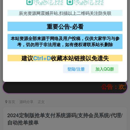
辰光资源网震撼开站,扫描以上二维码关注防失联
免费领支付宝红包
腾讯轻量4核4G3M服务器38元/
年
重要公告-必看
阿里云2核2G200M服务器68元/
雨云高防免备案服务器
本站资源全部来源于网络及用户投稿，仅供大家学习与参
年
考，切勿用于非法用途，如有侵权请联系站长删除
超低价文字广告位招租
超低价文字广告位招租
建议
Ctrl+D
收藏本站链接以免遗失
登陆/注册
加入QQ群
超低价文字广告位招租
超低价文字广告位招租
公告：欢迎访问辰光
首页
源码分享
正文
2024定制版抢单支付系统源码|支持会员系统/代理/
自动抢单接单