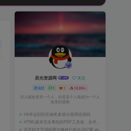
辰光资源网
关注
922
1
1
18.8W+
没人能改变另一个人，但是某个人能成为一个人
改变的原因
H5幸运刮刮乐抽奖多级分佣系统源码
HTML版本完全离线的PDF工具箱，合并、拆分、旋转、删除、PDF转图片、图片转PDF
语音转文字源码逐句修改行程会议纪要-wisper版本