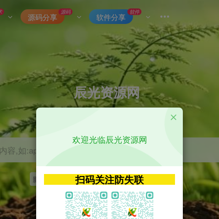
术
源码
软件
源码分享
软件分享
辰光资源网
优质的网络资源分享平台
欢迎光临辰光资源网
容,如:app源码
扫码关注防失联
影视
tvbox
神马
getapp
原神
Uniapp