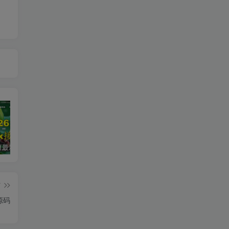
2026年5月最新可用tvbox影视仓接口大全
最新tvbox绿豆盒子UI8影视APP源码新增后台添加直播及加密功能 TV端影视APP反编译源码支持会员系统/代理系统/直播/自带免签收款/批量生成卡密
绿豆超级盒子itvboxfast影视APP双端源码 TV+手机双端 支持值波/后台管理仓库/会员系统/卡密系统/批量生成账号 自动换源 集成免签约支付系统
篇
源码