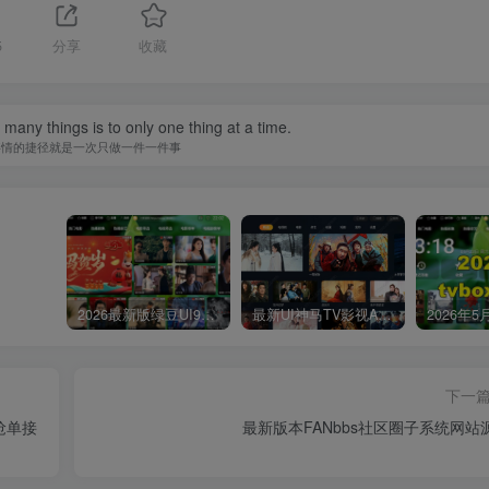
5
分享
收藏
many things is to only one thing at a time.
事情的捷径就是一次只做一件一件事
2026最新版绿豆UI9双端影视APP源码
最新UI神马TV影视APP源码 乐檬影视苹果CMS后台 包含前后端源码
下一
抢单接
最新版本FANbbs社区圈子系统网站