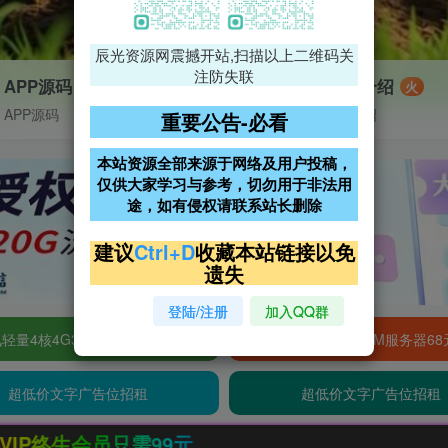
辰光资源网震撼开站,扫描以上二维码关
注防失联
APP源码
VIP特权介绍
火
APP源码
VIP特权介绍
重要公告-必看
本站资源全部来源于网络及用户投稿，
仅供大家学习与参考，切勿用于非法用
途，如有侵权请联系站长删除
建议
Ctrl+D
收藏本站链接以免
遗失
登陆/注册
加入QQ群
轻量4核4G3M服务器38元/年
阿里云2核2G200M服务器68
超低价文字广告位招租
超低价文字广告位招租