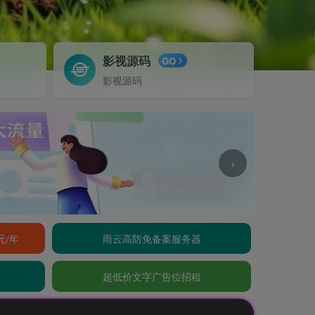
影视源码
GO
影视源码
›
元/年
雨云高防免备案服务器
超低价文字广告位招租