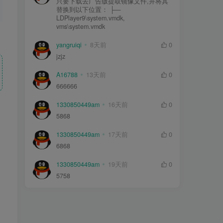
只要下载去广告版提取镜像文件,并将其
替换到以下位置： ├—
LDPlayer9\system.vmdk,
vms\system.vmdk
yangruiqi
8天前
0
jzjz
A16788
13天前
0
666666
1330850449am
16天前
0
5868
1330850449am
17天前
0
6868
1330850449am
19天前
0
5758