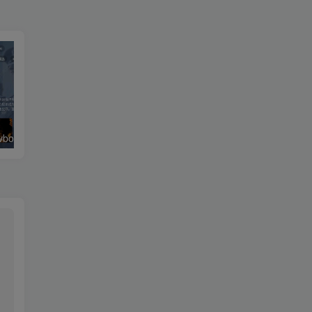
绿豆超级盒子itvboxfast影视APP双端源码 TV+手机双端 支持值波/后台管理仓库/会员系统/卡密系统/批量生成账号 自动换源 集成免签约支付系统
最新tvbox五套UI绿豆盒子UI8影视APP源码 TV端影视APP反编译源码支持会员系统/代理系统/值波/自带免签收款/批量生成卡密