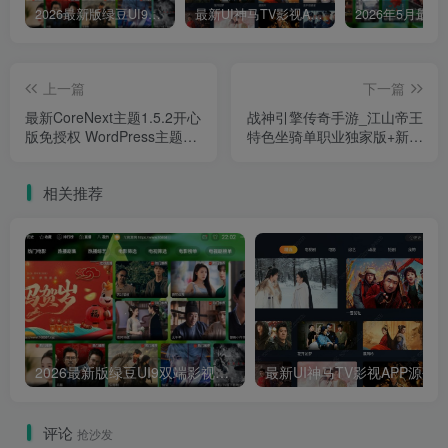
2026最新版绿豆UI9双端影视APP源码
最新UI神马TV影视APP源码 乐檬影视苹果CMS后台 包含前后端源码
上一篇
下一篇
最新CoreNext主题1.5.2开心
战神引擎传奇手游_江山帝王
版免授权 WordPress主题模
特色坐骑单职业独家版+新称
板
号新地图_Win服务端_GM授
权后台+工具_安卓苹果双端
相关推荐
+视频搭建教程
2026最新版绿豆UI9双端影视APP源码
最新UI神马TV影视APP源码 乐檬影视
评论
抢沙发