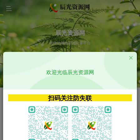
辰光资源网
优质的网络资源分享平台
请输入您想搜索的内容,如:app源码
欢迎光临辰光资源网
VIP特权介绍
APP源码
VIP特权介绍
APP源码
扫码关注防失联
VIP特权介绍
影视源码
火
GO
VIP特权介绍
影视源码
‹
›