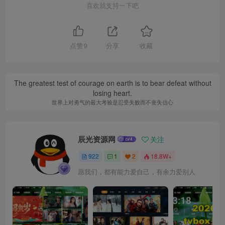
喜欢就支持一下吧
点赞
9
分享
收藏
The greatest test of courage on earth is to bear defeat without
losing heart.
世界上对勇气的最大考验是忍受失败而不丧失信心
辰光资源网
关注
922
1
2
18.8W+
愿我们，都有能力爱自己，有余力爱别人