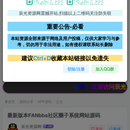
辰光资源网震撼开站,扫描以上二维码关注防失联
免费领支付宝红包
腾讯轻量4核4G3M服务器38元/
年
重要公告-必看
阿里云2核2G200M服务器68元/
雨云高防免备案服务器
本站资源全部来源于网络及用户投稿，仅供大家学习与参
年
考，切勿用于非法用途，如有侵权请联系站长删除
超低价文字广告位招租
超低价文字广告位招租
建议
Ctrl+D
收藏本站链接以免遗失
登陆/注册
加入QQ群
超低价文字广告位招租
超低价文字广告位招租
公告：欢迎访问辰光资源网，本
首页
源码分享
APP源码
正文
最新版本FANbbs社区圈子系统网站源码
辰光资源网
关注
私信