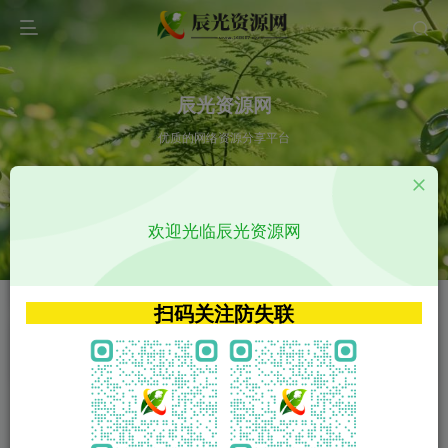
辰光资源网
优质的网络资源分享平台
请输入您想搜索的内容,如:app源码
欢迎光临辰光资源网
VIP特权介绍
APP源码
VIP特权介绍
APP源码
扫码关注防失联
VIP特权介绍
影视源码
火
GO
VIP特权介绍
影视源码
‹
›