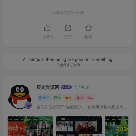
喜欢就支持一下吧
点赞
6
分享
收藏
All things in their being are good for something.
天生我才必有用
辰光资源网
关注
922
1
1
18.8W+
当你的信念强于你的胆怯时，你就可以将梦想变为现实了