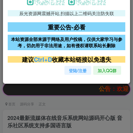
辰光资源网震撼开站,扫描以上二维码关注防失联
免费领支付宝红包
腾讯轻量4核4G3M服务器38元/
年
重要公告-必看
阿里云2核2G200M服务器68元/
雨云高防免备案服务器
本站资源全部来源于网络及用户投稿，仅供大家学习与参
年
考，切勿用于非法用途，如有侵权请联系站长删除
超低价文字广告位招租
超低价文字广告位招租
建议
Ctrl+D
收藏本站链接以免遗失
登陆/注册
加入QQ群
超低价文字广告位招租
超低价文字广告位招租
公告：欢迎访问辰光
首页
源码分享
正文
2024最新流媒体在线音乐系统网站源码开心版 音
乐社区系统支持多国语言版