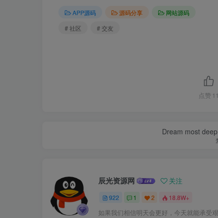
APP源码
源码分享
网站源码
# 社区
# 交友
点赞
1
Dream most deep pl
辰光资源网
关注
922
1
2
18.8W+
如果我们相信明天会更好，今天就能承受