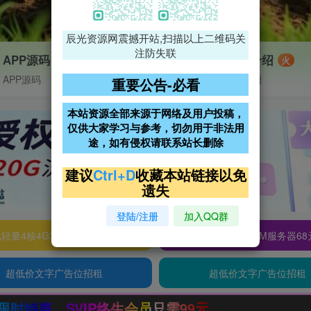
辰光资源网震撼开站,扫描以上二维码关
注防失联
APP源码
VIP特权介绍
火
APP源码
VIP特权介绍
重要公告-必看
本站资源全部来源于网络及用户投稿，
仅供大家学习与参考，切勿用于非法用
途，如有侵权请联系站长删除
建议
Ctrl+D
收藏本站链接以免
遗失
登陆/注册
加入QQ群
轻量4核4G3M服务器38元/年
阿里云2核2G200M服务器68
超低价文字广告位招租
超低价文字广告位招租
99元