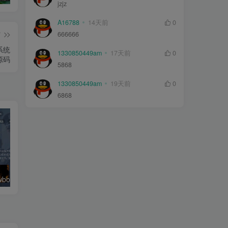
jzjz
A16788
14天前
0
篇
666666
系统
1330850449am
17天前
0
源码
5868
1330850449am
19天前
0
6868
绿豆超级盒子itvboxfast影视APP双端源码 TV+手机双端 支持值波/后台管理仓库/会员系统/卡密系统/批量生成账号 自动换源 集成免签约支付系统
最新tvbox五套UI绿豆盒子UI8影视APP源码 TV端影视APP反编译源码支持会员系统/代理系统/值波/自带免签收款/批量生成卡密