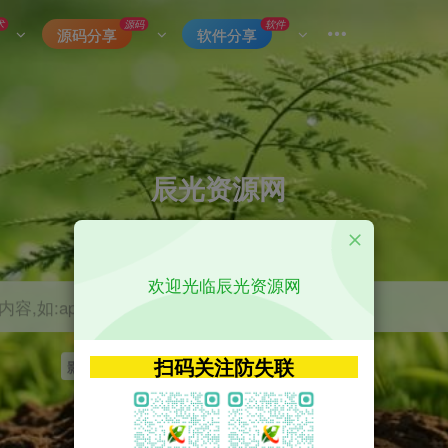
术
源码
软件
源码分享
软件分享
辰光资源网
优质的网络资源分享平台
欢迎光临辰光资源网
容,如:app源码
扫码关注防失联
影视
tvbox
神马
getapp
原神
Uniapp