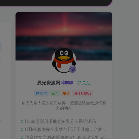
辰光资源网
关注
922
1
2
18.8W+
别因为别人说的话而放弃，把那些话当做加倍努
力的动力
H5幸运刮刮乐抽奖多级分佣系统源码
HTML版本完全离线的PDF工具箱，合并、拆分、旋转、删除、PDF转图片、图片转PDF
语音转文字源码逐句修改行程会议纪要-wisper版本