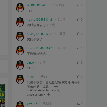
Aa13938054281
1小时前
0
1111
huang19945313421
2天前
0
啥时候可以打开下载
huang19945313421
2天前
0
关闭下载了
huang19945313421
2天前
0
下载安装试试
cinco
4天前
0
1123
admln
4天前
0
只要下载去广告版提取镜像文件,并将其
替换到以下位置： ├—
LDPlayer9\system.vmdk,
vms\system.vmdk
yangruiqi
9天前
0
2026年5月最新可用tvbox影视仓接口大全
最新tvbox绿豆盒子UI8影视APP源码新增后台添加直播及加密功能 TV端影视APP反编译源码支持会员系统/代理系统/直播/自带免签收款/批量生成卡密
绿豆超级盒子itvboxfast影视APP双端源码 TV+手机双端 支持值波/后台管理仓库/会员系统/卡密系统/批量生成账号 自动换源 集成免签约支付系统