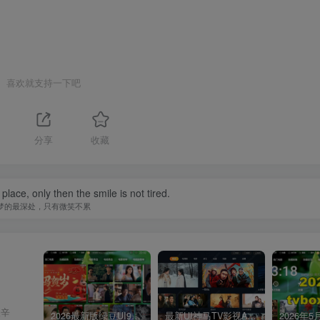
喜欢就支持一下吧
1
分享
收藏
ace, only then the smile is not tired.
梦的最深处，只有微笑不累
艰辛
2026最新版绿豆UI9双端影视APP源码
最新UI神马TV影视APP源码 乐檬影视苹果CMS后台 包含前后端源码