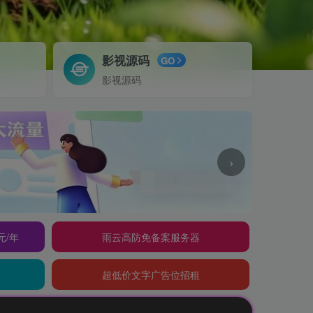
影视源码
GO
影视源码
›
元/年
雨云高防免备案服务器
超低价文字广告位招租